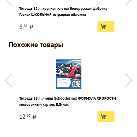
Тетрадь 12 л. крупная клетка Белорусская фабрика
К
Гознак ШКОЛЬНАЯ тетрадная обложка
Т
к
6
01
a
Похожие товары
Тетрадь 18 л. линия Schoolformat ФОРМУЛА СКОРОСТИ
Т
мелованный картон, ВД-лак
О
12
02
a