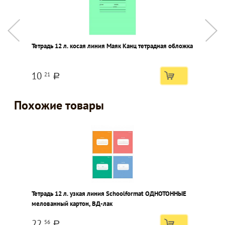
Тетрадь 12 л. косая линия Маяк Канц тетрадная обложка
К
T
т
10
21
a
Похожие товары
Тетрадь 12 л. узкая линия Schoolformat ОДНОТОННЫЕ
мелованный картон, ВД-лак
22
56
a