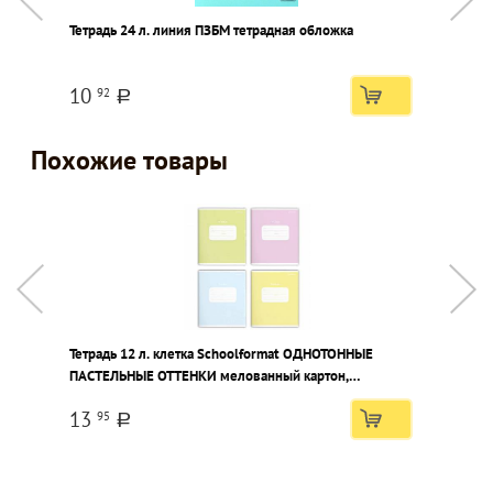
Тетрадь 24 л. линия ПЗБМ тетрадная обложка
К
1
ш
10
92
a
Похожие товары
Тетрадь 12 л. клетка Schoolformat ОДНОТОННЫЕ
Т
ПАСТЕЛЬНЫЕ ОТТЕНКИ мелованный картон,
м
выборочный УФ-лак
13
95
a