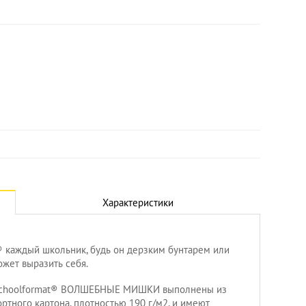
Характеристики
® каждый школьник, будь он дерзким бунтарем или
Увеличить
жет выразить себя.
и Schoolformat® ВОЛШЕБНЫЕ МИШКИ выполнены из
ртного картона, плотностью 190 г/м2, и имеют