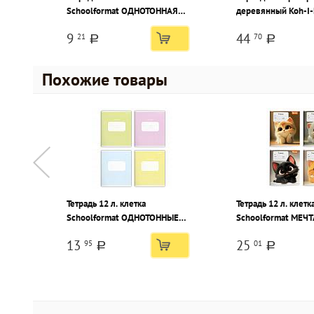
Schoolformat ОДНОТОННАЯ
деревянный Koh-I-
ШКОЛЬНАЯ офсет
НВ с ластиком, зат
9
44
21
70
шестигранный, кар
a
a
коробка
Похожие товары
Тетрадь 12 л. клетка
Тетрадь 12 л. клетк
Schoolformat ОДНОТОННЫЕ
Schoolformat МЕЧ
ПАСТЕЛЬНЫЕ ОТТЕНКИ
КОТЯТА мелованны
13
25
95
01
мелованный картон,
ВД-лак
a
a
выборочный УФ-лак