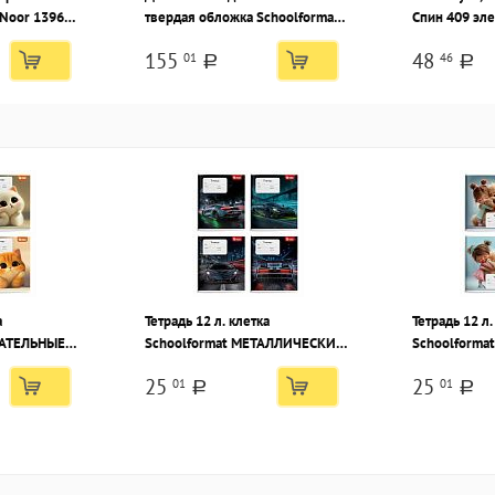
Noor 1396
твердая обложка Schoolformat
Спин 409 эл
оченный,
ДУШНЫЕ ЗВЕРУШКИ
пластиковых
155
48
01
46
тонная
переплетный картон, глянцевая
упаковке
a
a
ламинация
а
Тетрадь 12 л. клетка
Тетрадь 12 л.
ТАТЕЛЬНЫЕ
Schoolformat МЕТАЛЛИЧЕСКИЕ
Schoolforma
й картон,
МАШИНЫ мелованный картон,
ПИТОМЦЫ ме
25
25
01
01
ВД-лак
ВД-лак
a
a