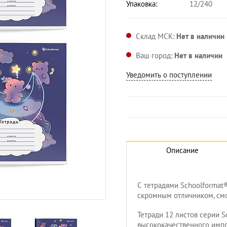
Упаковка:
12/240
Склад МСК:
Нет в наличии
Ваш город:
Нет в наличии
Уведомить о поступлении
Описание
С тетрадями Schoolformat
Увеличить изображение
скромным отличником, смо
Тетради 12 листов сери
высококачественного импо