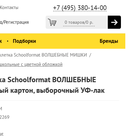
+7 (495) 380-14-00
Контакты
д/Регистрация
0 товаров
/
0
р.
ж
Подборки
Бренды
. клетка Schoolformat ВОЛШЕБНЫЕ МИШКИ
 школьные с цветной обложкой
етка Schoolformat ВОЛШЕБНЫЕ
й картон, выборочный УФ-лак
М
2269
at