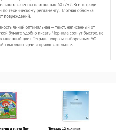
льного качества плотностью 60 г/м2. Все тетради
м по техническому регламенту. Плотная обложка
от повреждений.
вность линий оптимальная — текст, написанный от
гкой бумаге удобно писать. Чернила сохнут быстро, не
асыщенный цвет. Тетрадь покрыта выборочным УФ-
айн выглядит ярче и привлекательнее.
логов и счета Топ-
Тетрадь 12 л. линия