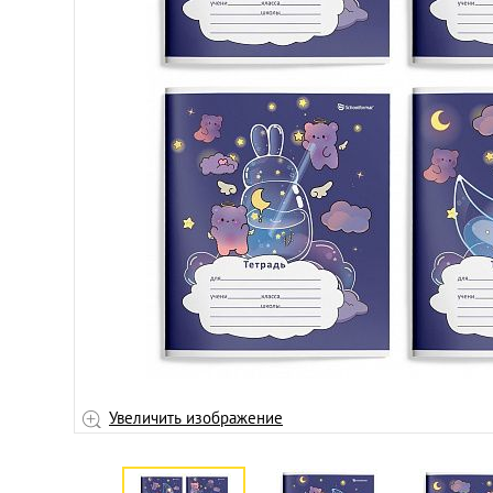
личить
Увеличить изображение