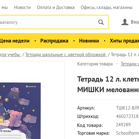
у мы
Новости
Оплата и Доставка
Офисы, склады, магазины
Вхо
Цена недели
Распродажа
Новинки
Хиты прода
для учебы
Тетради школьные с цветной обложкой
Тетрадь 12 л
Категория товара
Тетради
Тетрадь 12 л. кл
МИШКИ мелованны
Артикул:
ТШК12-ВЛ
Штрихкод:
460272318
249289
Код товара:
Торговая марка:
Schoolform