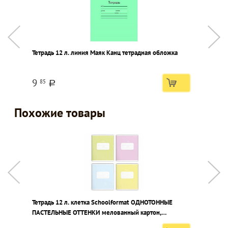
Тетрадь 12 л. линия Маяк Канц тетрадная обложка
К
Д
к
9
85
a
Похожие товары
Тетрадь 12 л. клетка Schoolformat ОДНОТОННЫЕ
Т
ПАСТЕЛЬНЫЕ ОТТЕНКИ мелованный картон,
м
выборочный УФ-лак