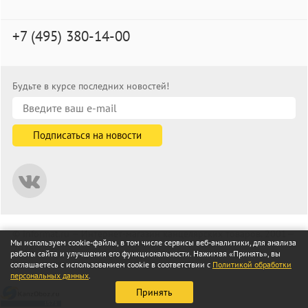
+7 (495) 380-14-00
Будьте в курсе последних новостей!
© informat.ru — Интернет-магазин канцелярских товаров. 2001—
Мы используем cookie-файлы, в том числе сервисы веб-аналитики, для анализа
2026
работы сайта и улучшения его функциональности. Нажимая «Принять», вы
Все права защищены
соглашаетесь с использованием cookie в соответствии с
Политикой обработки
персональных данных
.
Принять