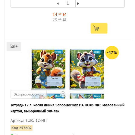
14
69
a
29
11
a
Sale
-47%
Экспресс-просмотр
Тетрадь 12 л. косая линия Schoolformat НА ПОЛЯНКЕ мелованный
картон, выборочный УФ-лак
Артикул ТШКЛ12-НП
Код 257602