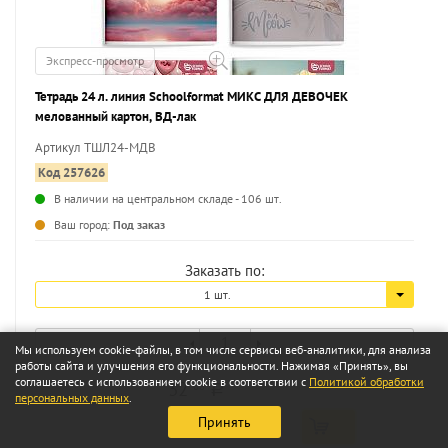
Экспресс-просмотр
Тетрадь 24 л. линия Schoolformat МИКС ДЛЯ ДЕВОЧЕК
мелованный картон, ВД-лак
Артикул ТШЛ24-МДВ
Код 257626
В наличии на центральном складе - 106 шт.
...
Ваш город:
Под заказ
Заказать по:
1 шт.
Мы используем cookie-файлы, в том числе сервисы веб-аналитики, для анализа
работы сайта и улучшения его функциональности. Нажимая «Принять», вы
соглашаетесь с использованием cookie в соответствии с
Политикой обработки
32
68
a
персональных данных
.
Принять