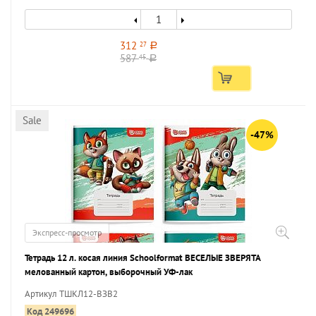
312
27
a
587
45
a
Sale
-47%
Экспресс-просмотр
Тетрадь 12 л. косая линия Schoolformat ВЕСЕЛЫЕ ЗВЕРЯТА
мелованный картон, выборочный УФ-лак
Артикул ТШКЛ12-ВЗВ2
Код 249696