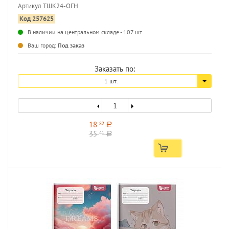
Артикул ТШК24-ОГН
Код 257625
В наличии на центральном складе - 107 шт.
...
Ваш город:
Под заказ
Заказать по:
1 шт.
18
82
a
35
41
a