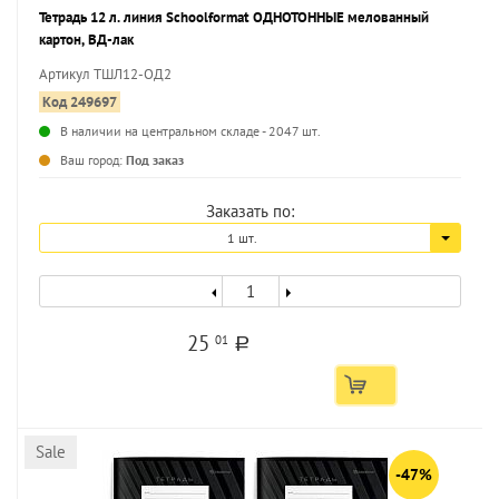
Тетрадь 12 л. линия Schoolformat ОДНОТОННЫЕ мелованный
картон, ВД-лак
Артикул ТШЛ12-ОД2
Код 249697
В наличии на центральном складе - 2047 шт.
...
Ваш город:
Под заказ
Заказать по:
1 шт.
25
01
a
Sale
-47%