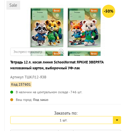
Sale
-50%
Экспресс-просмотр
Тетрадь 12 л. косая линия Schoolformat ЯРКИЕ ЗВЕРЯТА
мелованный картон, выборочный УФ-лак
Артикул ТШКЛ12-ЯЗВ
Код 257601
В наличии на центральном складе - 746 шт.
...
Ваш город:
Под заказ
Заказать по:
1 шт.