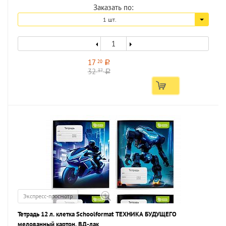
Заказать по:
1 шт.
17
20
a
32
37
a
Экспресс-просмотр
Тетрадь 12 л. клетка Schoolformat ТЕХНИКА БУДУЩЕГО
мелованный картон, ВД-лак