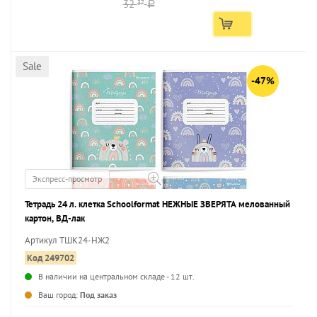
32
37
a
Sale
-47%
Экспресс-просмотр
Тетрадь 24 л. клетка Schoolformat НЕЖНЫЕ ЗВЕРЯТА мелованный
картон, ВД-лак
Артикул ТШК24-НЖ2
Код 249702
В наличии на центральном складе - 12 шт.
...
Ваш город:
Под заказ