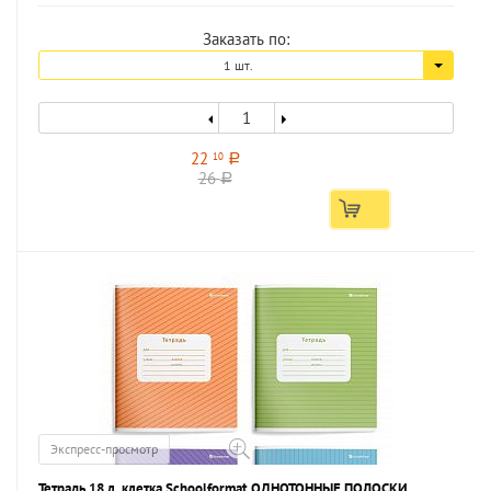
Заказать по:
1 шт.
22
10
a
26
a
Экспресс-просмотр
Тетрадь 18 л. клетка Schoolformat ОДНОТОННЫЕ ПОЛОСКИ