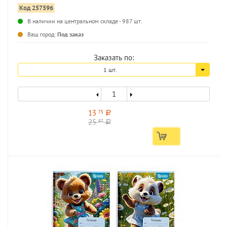
Код 257596
В наличии на центральном складе - 987 шт.
...
Ваш город:
Под заказ
Заказать по:
1 шт.
13
75
a
25
87
a