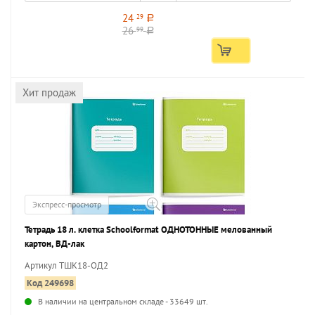
24
29
a
26
99
a
Хит продаж
Экспресс-просмотр
Тетрадь 18 л. клетка Schoolformat ОДНОТОННЫЕ мелованный
картон, ВД-лак
Артикул ТШК18-ОД2
Код 249698
В наличии на центральном складе - 33649 шт.
...