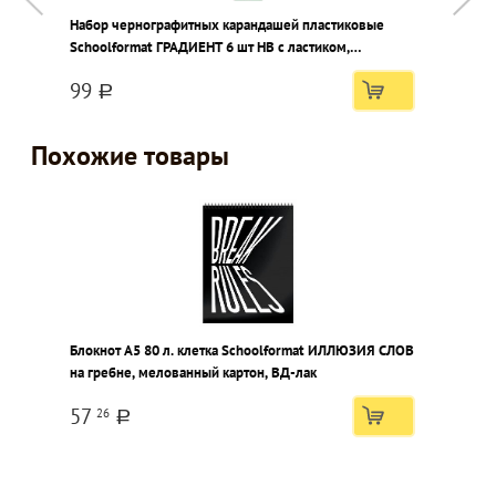
Набор чернографитных карандашей пластиковые
Н
Schoolformat ГРАДИЕНТ 6 шт HB с ластиком,
L
заточенные, круглые, тонир. масса корпуса,
з
99
пластиковая
п
a
Похожие товары
Блокнот А5 80 л. клетка Schoolformat ИЛЛЮЗИЯ СЛОВ
на гребне, мелованный картон, ВД-лак
57
26
a