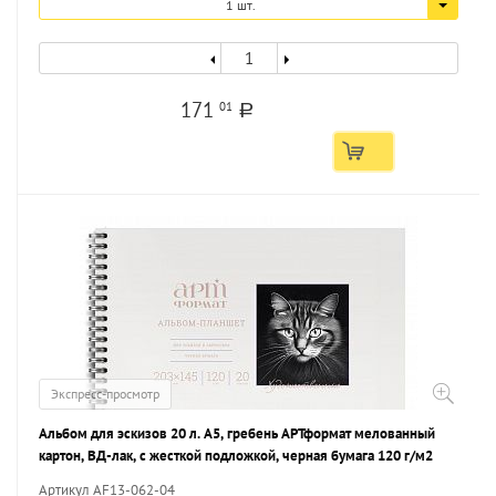
1 шт.
171
01
a
Экспресс-просмотр
Альбом для эскизов 20 л. А5, гребень АРТформат мелованный
картон, ВД-лак, с жесткой подложкой, черная бумага 120 г/м2
Артикул AF13-062-04