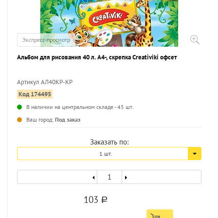
Экспресс-просмотр
Альбом для рисования 40 л. А4-, скрепка Creativiki офсет
Артикул АЛ40КР-КР
Код 174495
...
В наличии на центральном складе - 45 шт.
Ваш город:
Под заказ
Заказать по:
1 шт.
103
a