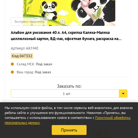
Экспресс-просмотр
Альбом для рисования 40 л. А4, скрепка Каляка-Маляка
целлюлозный картон, ВД-лак, офсетная бумага, раскраска на
обложке
Артикул АКМ40
Код 047332
Склад МСК:
Под заказ
...
Ваш город:
Под заказ
Заказать по:
1 шт.
Мы используем cookie-файлы, в том числе сервисы веб-аналитики, для анализа
работы сайта и улучшения его функциональности. Нажимая «Принять», вы
соглашаетесь с использованием cookie в соответствии с
Политикой обработки
115
53
персональных данных
.
a
Принять