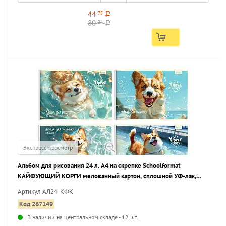
44
75
a
80
24
a
Экспресс-просмотр
Альбом для рисования 24 л. А4 на скрепке Schoolformat
КАЙФУЮЩИЙ КОРГИ мелованный картон, сплошной УФ-лак,
офсет
Артикул АЛ24-КФК
Код 267149
В наличии на центральном складе - 12 шт.
...