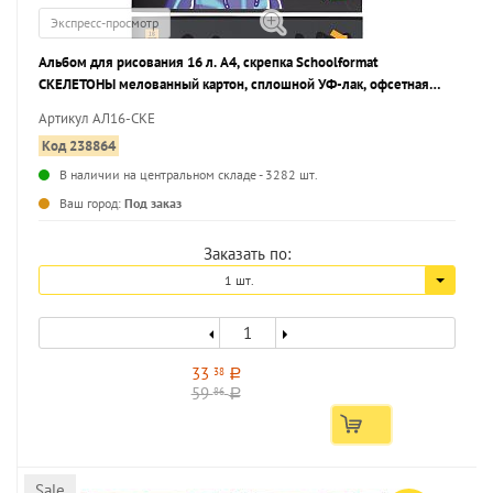
Экспресс-просмотр
Альбом для рисования 16 л. А4, скрепка Schoolformat
СКЕЛЕТОНЫ мелованный картон, сплошной УФ-лак, офсетная
бумага
Артикул АЛ16-СКЕ
Код 238864
В наличии на центральном складе - 3282 шт.
...
Ваш город:
Под заказ
Заказать по:
1 шт.
33
38
a
59
86
a
Sale