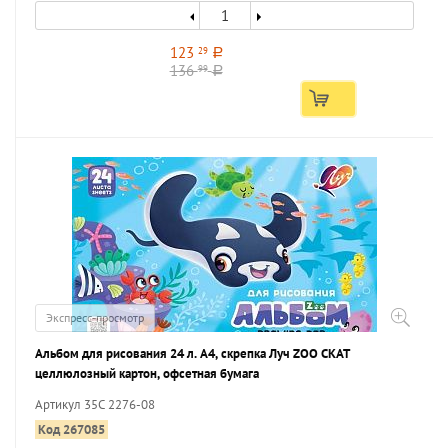
123
29
a
136
99
a
Экспресс-просмотр
Альбом для рисования 24 л. А4, скрепка Луч ZOO СКАТ
целлюлозный картон, офсетная бумага
Артикул 35С 2276-08
Код 267085