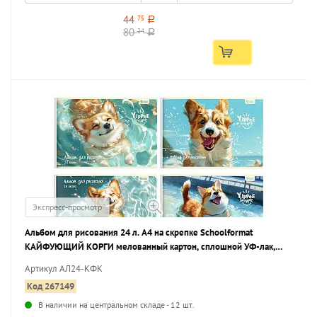
44
75
a
80
24
a
Экспресс-просмотр
Альбом для рисования 24 л. А4 на скрепке Schoolformat
КАЙФУЮЩИЙ КОРГИ мелованный картон, сплошной УФ-лак,
офсет
Артикул АЛ24-КФК
Код 267149
В наличии на центральном складе - 12 шт.
...