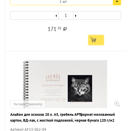
1 шт.
171
01
a
Экспресс-просмотр
Альбом для эскизов 20 л. А5, гребень АРТформат мелованный
картон, ВД-лак, с жесткой подложкой, черная бумага 120 г/м2
Артикул AF13-062-04