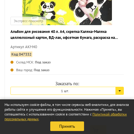
Экспресс-просмотр
Альбом для рисования 40 л. А4, скрепка Каляка-Маляка
целлюлозный картон, ВД-лак, офсетная бумага, раскраска на
обложке
Артикул АКМ40
Код 047332
Склад МСК:
Под заказ
...
Ваш город:
Под заказ
Заказать по:
1 шт.
Мы используем cookie-файлы, в том числе сервисы веб-аналитики, для анализа
работы сайта и улучшения его функциональности. Нажимая «Принять», вы
соглашаетесь с использованием cookie в соответствии с
Политикой обработки
115
53
персональных данных
.
a
Принять