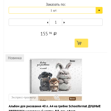
Заказать по:
1 шт.
155
96
a
Новинка
Экспресс-просмотр
Альбом для рисования 40 л. А4 на гребне Schoolformat ДУШНЫЕ