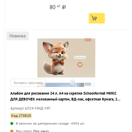
80
47
a
Новинка
Экспресс-просмотр
Альбом для рисования 24 л. А4 на скрепке Schoolformat МИКС
ДЛЯ ДЕВОЧЕК мелованный картон, ВД-лак, офсетная бумага, 2
дизайна
Артикул АЛ24-МИД-МП
Код 270820
В наличии на центральном складе - 4904 шт.
...
Ваш город:
Под заказ