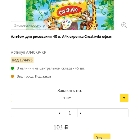
Экспресс-просмотр
Альбом для рисования 40 л. А4-, скрепка Creativiki офсет
Артикул АЛ40КР-КР
Код 174495
...
В наличии на центральном складе - 45 шт.
Ваш город:
Под заказ
Заказать по:
1 шт.
103
a