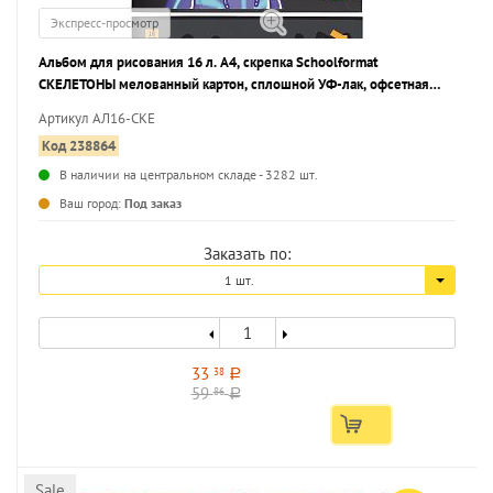
Экспресс-просмотр
Альбом для рисования 16 л. А4, скрепка Schoolformat
СКЕЛЕТОНЫ мелованный картон, сплошной УФ-лак, офсетная
бумага
Артикул АЛ16-СКЕ
Код 238864
В наличии на центральном складе - 3282 шт.
...
Ваш город:
Под заказ
Заказать по:
1 шт.
33
38
a
59
86
a
Sale