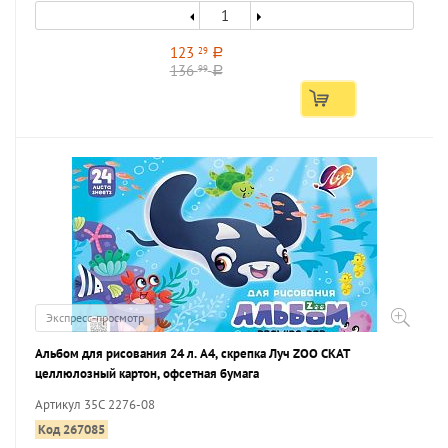
123
29
a
136
99
a
Экспресс-просмотр
Альбом для рисования 24 л. А4, скрепка Луч ZOO СКАТ
целлюлозный картон, офсетная бумага
Артикул 35С 2276-08
Код 267085