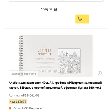
199
01
a
Экспресс-просмотр
Альбом для зарисовок 40 л. А4, гребень АРТформат мелованный
картон, ВД-лак, с жесткой подложкой, офсетная бумага 160 г/м2
Артикул AF13-061-03
Код 163679
Склад МСК:
Под заказ