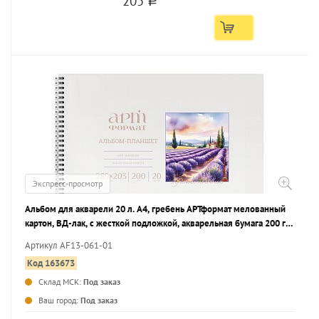
205
a
Экспресс-просмотр
Альбом для акварели 20 л. А4, гребень АРТформат мелованный
картон, ВД-лак, с жесткой подложкой, акварельная бумага 200 г/
м2 среднее зерно
Артикул AF13-061-01
Код 163673
Склад МСК:
Под заказ
...
Ваш город:
Под заказ