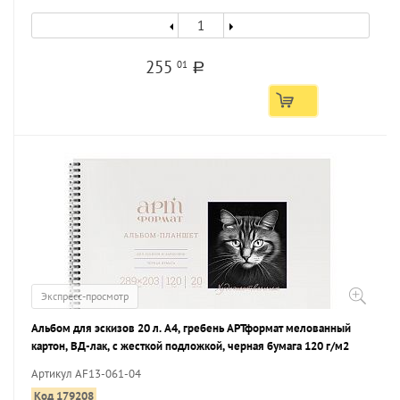
255
01
a
Экспресс-просмотр
Альбом для эскизов 20 л. А4, гребень АРТформат мелованный
картон, ВД-лак, с жесткой подложкой, черная бумага 120 г/м2
Артикул AF13-061-04
Код 179208