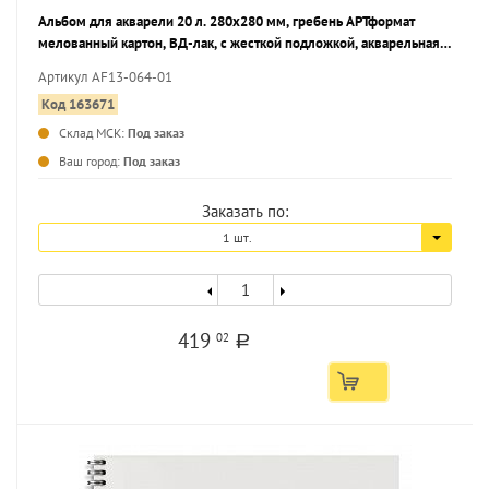
Альбом для акварели 20 л. 280х280 мм, гребень АРТформат
мелованный картон, ВД-лак, с жесткой подложкой, акварельная
бумага 200 г/м2 среднее
Артикул AF13-064-01
Код 163671
Склад МСК:
Под заказ
...
Ваш город:
Под заказ
Заказать по:
1 шт.
419
02
a