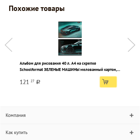
Похожие товары
Альбом для рисования 40 л. А4 на скрепке
А
Schoolformat ЗЕЛЕНЫЕ МАШИНЫ мелованный картон,
S
ВД-лак, офсетная бумага, 2 дизайна
к
121
27
a
Компания
Как купить