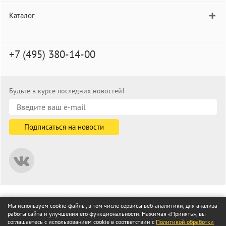
Каталог
+7 (495) 380-14-00
Будьте в курсе последних новостей!
© informat.ru — Интернет-магазин канцелярских товаров. 2001—
Мы используем cookie-файлы, в том числе сервисы веб-аналитики, для анализа
2026
работы сайта и улучшения его функциональности. Нажимая «Принять», вы
Все права защищены
соглашаетесь с использованием cookie в соответствии с
Политикой обработки