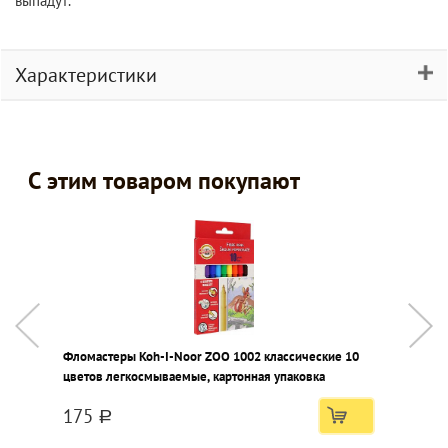
выпадут.
Характеристики
С этим товаром покупают
Фломастеры Koh-I-Noor ZOO 1002 классические 10
А
цветов легкосмываемые, картонная упаковка
ц
175
a