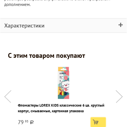
дополнением.
Характеристики
С этим товаром покупают
Фломастеры LOREX KIDS классические 6 цв. круглый
А
корпус, смываемые, картонная упаковка
у
79
93
a