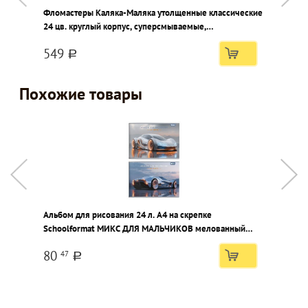
Фломастеры Каляка-Маляка утолщенные классические
А
24 цв. круглый корпус, суперсмываемые,
ф
двухсторонние, принт на корпусе, картонная упаковка
549
a
Похожие товары
Альбом для рисования 24 л. А4 на скрепке
А
Schoolformat МИКС ДЛЯ МАЛЬЧИКОВ мелованный
S
картон, ВД-лак, офсетная бумага, 2 дизайна
В
80
47
a