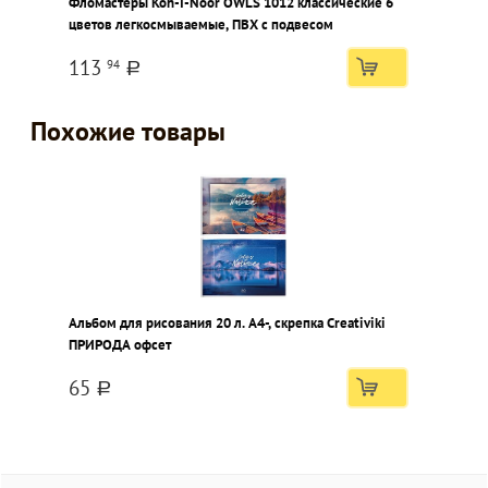
Фломастеры Koh-I-Noor OWLS 1012 классические 6
А
цветов легкосмываемые, ПВХ с подвесом
п
113
94
a
Похожие товары
Альбом для рисования 20 л. А4-, скрепка Creativiki
ПРИРОДА офсет
65
a