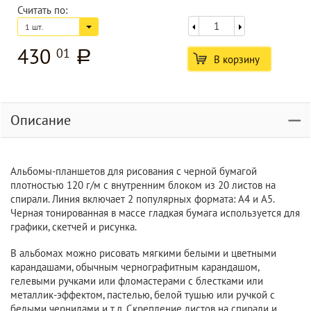
Считать по:
1 шт.
430
01
a
В корзину
Описание
Альбомы-планшетов для рисования с черной бумагой
плотностью 120 г/м с внутренним блоком из 20 листов на
спирали. Линия включает 2 популярных формата: А4 и А5.
Черная тонированная в массе гладкая бумага используется для
графики, скетчей и рисунка.
В альбомах можно рисовать мягкими белыми и цветными
карандашами, обычным чернографитным карандашом,
гелевыми ручками или фломастерами с блестками или
металлик-эффектом, пастелью, белой тушью или ручкой с
белыми чернилами и т.д. Скрепление листов на спирали и