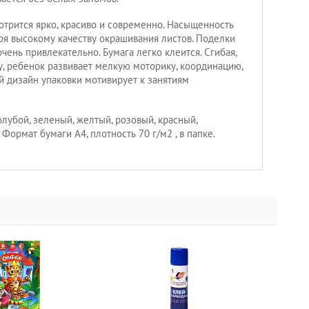
отрится ярко, красиво и современно. Насыщенность
аря высокому качеству окрашивания листов. Поделки
очень привлекательно. Бумага легко клеится. Сгибая,
у, ребенок развивает мелкую моторику, координацию,
й дизайн упаковки мотивирует к занятиям
олубой, зеленый, желтый, розовый, красный,
Формат бумаги А4, плотность 70 г/м2 , в папке.