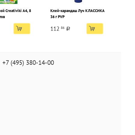
й Creativiki А4, 8
Клей-карандаш Луч КЛАССИКА
тов
36 г PVP
112
86
a
+7 (495) 380-14-00