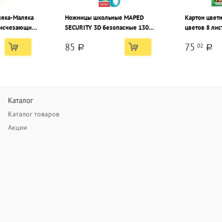
ляка-Маляка
Ножницы школьные MAPED
Картон цветно
 исчезающий
SECURITY 3D безопасные 130
цветов 8 лис
мм, ручки пластиковые с
85
75
02
резиновыми вставками ассорти
a
a
фиксатор
Каталог
Каталог товаров
Акции