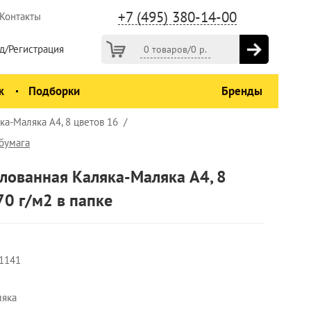
+7 (495) 380-14-00
Контакты
д/Регистрация
0 товаров
/
0
р.
ж
Подборки
Бренды
ка-Маляка А4, 8 цветов 16
бумага
лованная Каляка-Маляка А4, 8
70 г/м2 в папке
1141
ляка