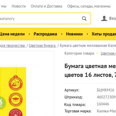
у мы
Новости
Оплата и Доставка
Офисы, склады, магазины
Вхо
Цена недели
Распродажа
Новинки
Хиты прода
для творчества
Цветная бумага
Бумага цветная мелованная Каля
Категория товара
Цветная 
Бумага цветная ме
цветов 16 листов, 
Артикул:
БЦМКМ16
Штрихкод:
460272309
160446
Код товара:
Торговая марка:
Каляка-Ма