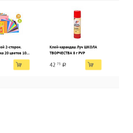
ой 2-сторон.
Клей-карандаш Луч ШКОЛА
ка 20 цветов 10
ТВОРЧЕСТВА 8 г PVP
ованный, А4-
42
73
 190 г/м2
a