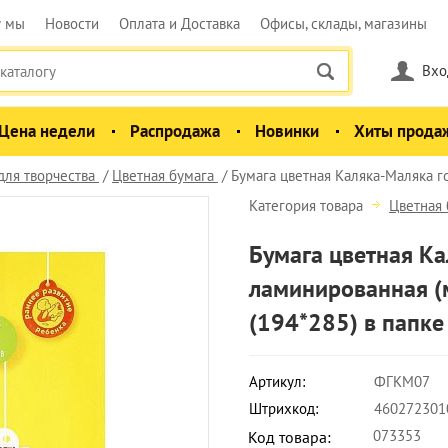
у мы
Новости
Оплата и Доставка
Офисы, склады, магазины
Вхо
Цена недели
Распродажа
Новинки
Хиты прода
для творчества
Цветная бумага
Бумага цветная Каляка-Маляка 
Категория товара
Цветная 
Бумага цветная К
ламинированная (м
(194*285) в папке
Артикул:
ФГКМ07
Штрихкод:
460272301
073353
Код товара: