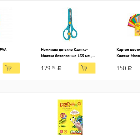
 PVA
Ножницы детские Каляка-
Картон цветн
Маляка безопасные 135 мм,
Каляка-Маля
эргономичные ручки
листов, мел
129
150
02
пластиковые бирюзовые с
(200х280 мм)
a
a
усилителем, лезвия
металл+пластик