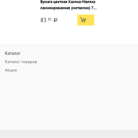
Бумага цветная Каляка-Маляка
ламинированная (металлик) 7
листов, 7 цветов, A4 (194*285) в
83
81
папке
a
Каталог
Каталог товаров
Акции