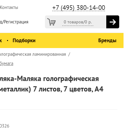
+7 (495) 380-14-00
Контакты
д/Регистрация
0 товаров
/
0
р.
ж
Подборки
Бренды
голографическая ламинированная
бумага
аляка-Маляка голографическая
еталлик) 7 листов, 7 цветов, A4
0326