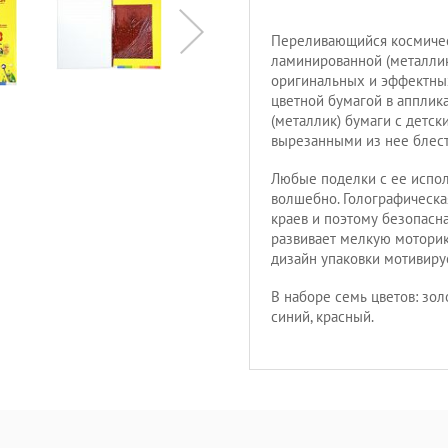
Переливающийся космичес
ламинированной (металлик
оригинальных и эффектных
цветной бумагой в апплик
(металлик) бумаги с детс
вырезанными из нее блес
Любые поделки с ее испо
волшебно. Голографическа
краев и поэтому безопасна
развивает мелкую моторик
дизайн упаковки мотивиру
В наборе семь цветов: зол
синий, красный.