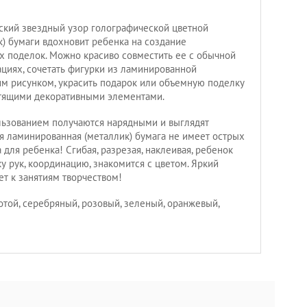
кий звездный узор голографической цветной
) бумаги вдохновит ребенка на создание
 поделок. Можно красиво совместить ее с обычной
ациях, сочетать фигурки из ламинированной
ким рисунком, украсить подарок или объемную поделку
тящими декоративными элементами.
льзованием получаются нарядными и выглядят
я ламинированная (металлик) бумага не имеет острых
 для ребенка! Сгибая, разрезая, наклеивая, ребенок
у рук, координацию, знакомится с цветом. Яркий
ет к занятиям творчеством!
отой, серебряный, розовый, зеленый, оранжевый,