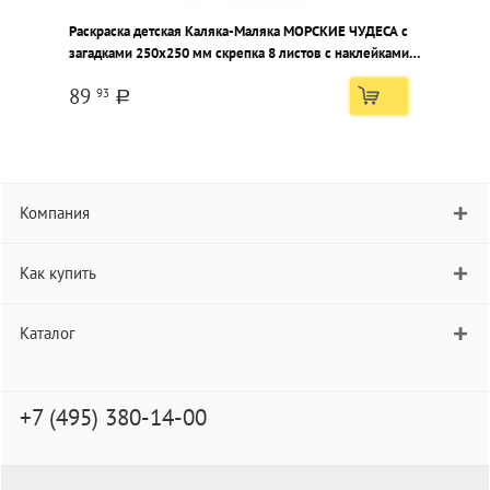
Раскраска детская Каляка-Маляка МОРСКИЕ ЧУДЕСА с
Р
загадками 250х250 мм скрепка 8 листов с наклейками
с
от 2 лет
о
89
93
a
Компания
Как купить
Каталог
+7 (495) 380-14-00