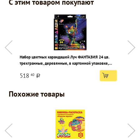
С этим товаром покупают
Набор цветных карандашей Луч ФАНТАЗИЯ 24 цв.
Ф
трехгранные, деревянные, в картонной упаковке,
ц
супермягкий грифель, матовый корпус из древесины
518
40
a
Похожие товары