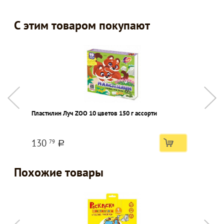
С этим товаром покупают
Пластилин Луч ZOO 10 цветов 150 г ассорти
Т
п
130
79
a
Похожие товары