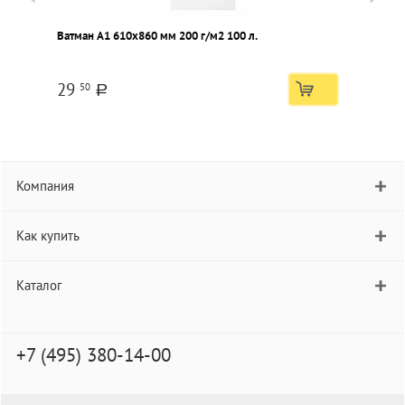
Ватман А1 610х860 мм 200 г/м2 100 л.
В
29
50
a
Компания
Как купить
Каталог
+7 (495) 380-14-00