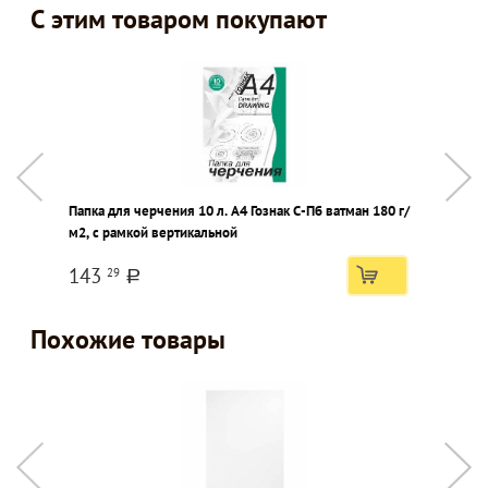
С этим товаром покупают
Папка для черчения 10 л. А4 Гознак С-Пб ватман 180 г/
Н
м2, с рамкой вертикальной
г
143
29
a
Похожие товары