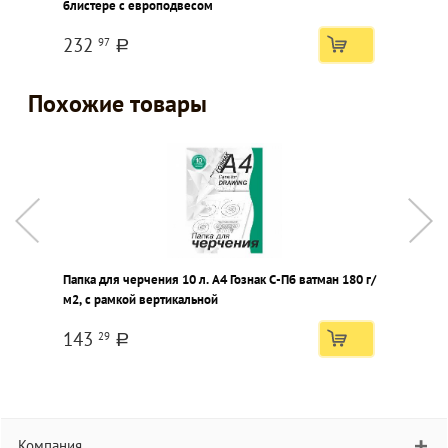
блистере с европодвесом
г
232
97
a
Похожие товары
Папка для черчения 10 л. А4 Гознак С-Пб ватман 180 г/
П
м2, с рамкой вертикальной
в
143
29
a
Компания