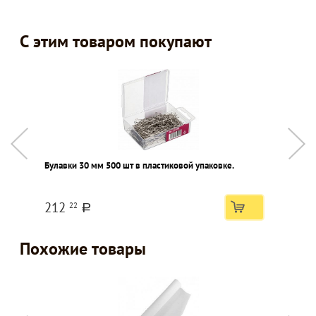
С этим товаром покупают
Булавки 30 мм 500 шт в пластиковой упаковке.
Н
ж
212
22
a
Похожие товары