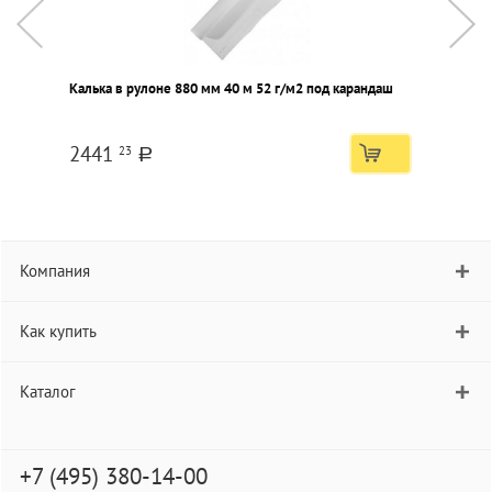
Калька в рулоне 880 мм 40 м 52 г/м2 под карандаш
Б
о
2441
23
a
Компания
Как купить
Каталог
+7 (495) 380-14-00