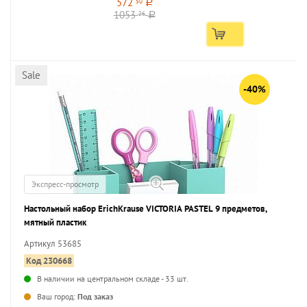
572
50
a
1053
26
a
Sale
-40%
Экспресс-просмотр
Настольный набор ErichKrause VICTORIA PASTEL 9 предметов,
мятный пластик
Артикул 53685
Код 230668
В наличии на центральном складе - 33 шт.
...
Ваш город:
Под заказ