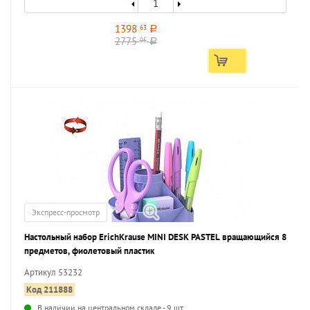
1398
63
a
2775
05
a
Экспресс-просмотр
Настольный набор ErichKrause MINI DESK PASTEL вращающийся 8
предметов, фиолетовый пластик
Артикул 53232
Код 211888
В наличии на центральном складе - 9 шт.