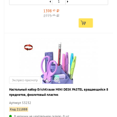
1398
63
a
2775
05
a
Экспресс-просмотр
Настольный набор ErichKrause MINI DESK PASTEL вращающийся 8
предметов, фиолетовый пластик
Артикул 53232
Код 211888
В наличии на центральном складе - 9 шт.