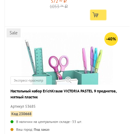
572
50
a
1053
26
a
Sale
-40%
Экспресс-просмотр
Настольный набор ErichKrause VICTORIA PASTEL 9 предметов,
мятный пластик
Артикул 53685
Код 230668
В наличии на центральном складе - 33 шт.
...
Ваш город:
Под заказ