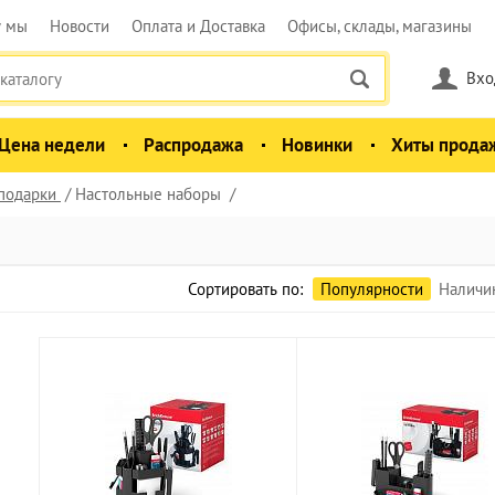
у мы
Новости
Оплата и Доставка
Офисы, склады, магазины
Вхо
Цена недели
Распродажа
Новинки
Хиты прода
 подарки
Настольные наборы
Сортировать по:
Популярности
Наличи