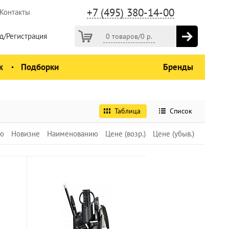
+7 (495) 380-14-00
Контакты
д/Регистрация
0 товаров
/
0
р.
ж
Подборки
Бренды
Таблица
Список
ю
Новизне
Наименованию
Цене (возр.)
Цене (убыв.)