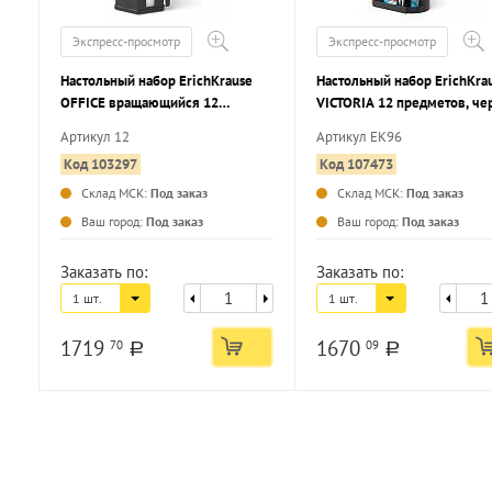
Экспресс-просмотр
Экспресс-просмотр
Настольный набор ErichKrause
Настольный набор ErichKra
OFFICE вращающийся 12
VICTORIA 12 предметов, ч
предметов, черный пластик
пластик
Артикул 12
Артикул EK96
Код 103297
Код 107473
Склад МСК:
Под заказ
Склад МСК:
Под заказ
...
Ваш город:
Под заказ
Ваш город:
Под заказ
Заказать по:
Заказать по:
1 шт.
1 шт.
1719
1670
70
09
a
a