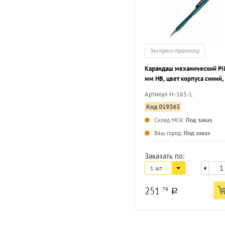
Экспресс-просмотр
Карандаш механический Pil
мм НВ, цвет корпуса синий, 
ластиком
Артикул H-165-L
Код 019363
Склад МСК:
Под заказ
Ваш город:
Под заказ
Заказать по:
1 шт.
251
79
a