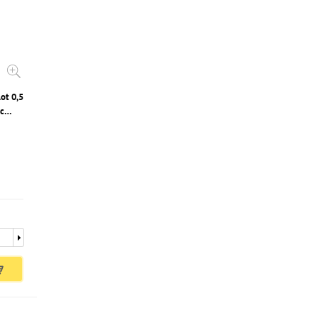
ot 0,5
с
...