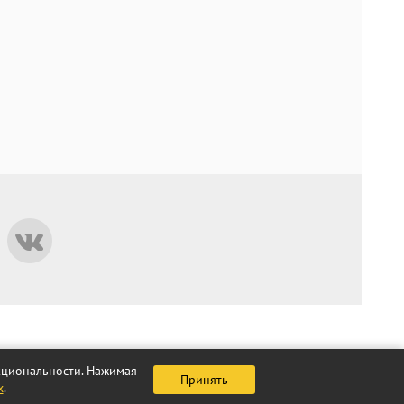
нкциональности. Нажимая
Принять
х
.