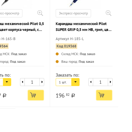
есс-просмотр
Экспресс-просмотр
ш механический Pilot 0,5
Карандаш механический Pilot
цвет корпуса черный, с
SUPER GRIP 0,5 мм НВ, грип, цвет
ом
корпуса прозрачный, с ластиком
л H-165-B
Артикул H-185-L
9364
Код 019368
ад МСК:
Под заказ
Склад МСК:
Под заказ
...
...
город:
Под заказ
Ваш город:
Под заказ
ть по:
Заказать по:
1 шт.
196
9
82
a
a