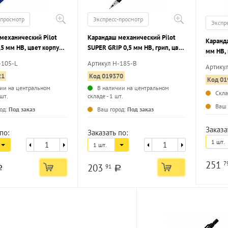
-просмотр
Экспресс-просмотр
Экспр
механический Pilot
Карандаш механический Pilot
Каранда
5 мм НВ, цвет корпуса
SUPER GRIP 0,5 мм НВ, грип, цвет
мм НВ, 
астиком
корпуса прозрачный, с ластиком
ластик
-105-L
Артикул H-185-B
Артику
21
Код 019370
Код 01
ии на центральном
В наличии на центральном
Скл
 шт.
складе - 1 шт.
...
...
Ваш 
од:
Под заказ
Ваш город:
Под заказ
Заказа
по:
Заказать по:
1 шт.
1 шт.
251
7
203
91
a
a