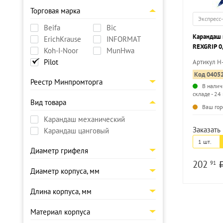
Торговая марка
Экспресс
Beifa
Bic
Карандаш 
ErichKrause
INFORMAT
REXGRIP 0,
Koh-I-Noor
MunHwa
синий, с л
Pilot
Артикул H
Код 0405
Реестр Минпромторга
В налич
складе - 24
Вид товара
Ваш гор
Карандаш механический
Заказать 
Карандаш цанговый
1 шт.
Диаметр грифеля
202
91
Диаметр корпуса, мм
Длина корпуса, мм
Материал корпуса