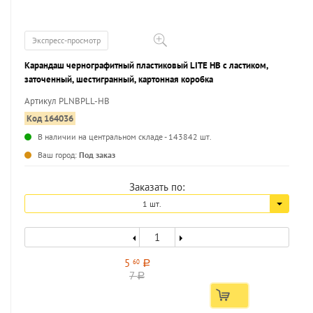
Экспресс-просмотр
Карандаш чернографитный пластиковый LITE НВ с ластиком,
заточенный, шестигранный, картонная коробка
Артикул PLNBPLL-HB
Код 164036
В наличии на центральном складе - 143842 шт.
...
Ваш город:
Под заказ
Заказать по:
1 шт.
5
60
a
7
a