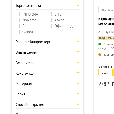
Торговая марка
Экспресс
INFORMAT
LITE
Короб ар
NoName
Авира
мм А4 асс
Бот
Офисстандарт
завязки, 
Факел
Артикул В
листов со
Код 0397
Реестр Минпромторга
В налич
складе - 15
Вид изделия
Ваш гор
Вместимость
Заказать 
1 шт.
Конструкция
278
Материал
99
Серия
Способ закрытия