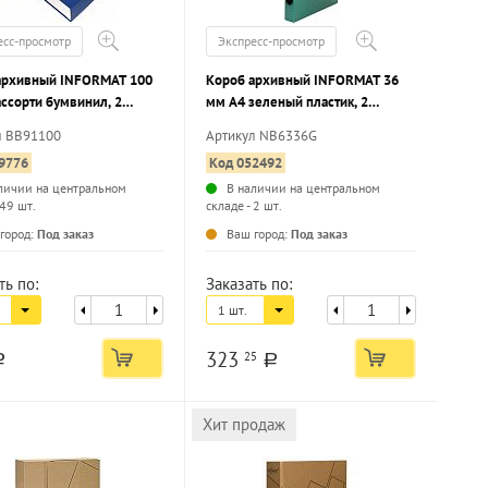
есс-просмотр
Экспресс-просмотр
архивный INFORMAT 100
Короб архивный INFORMAT 36
ссорти бумвинил, 2
мм А4 зеленый пластик, 2
, вместимость до 100
липучки, вместимость до 360
л ВВ91100
Артикул NB6336G
 собранный
листов собранный
9776
Код 052492
личии на центральном
В наличии на центральном
 49 шт.
складе - 2 шт.
...
...
город:
Под заказ
Ваш город:
Под заказ
ть по:
Заказать по:
1 шт.
323
25
a
a
Хит продаж