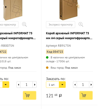
есс-просмотр
Экспресс-просмотр
архивный INFORMAT 75
Короб архивный INFORMAT 75
серый микрогофрокартон
мм А4 серый микрогофрокартон,
 вместимость до 700
2 завязки, вместимость до 700
л RB0075N
Артикул RB9175N
 разобранный
листов разобранный
4722
Код 054723
личии на центральном
В наличии на центральном
 1018 шт.
складе - 17006 шт.
...
...
город:
Под заказ
Ваш город:
Под заказ
ть по:
Заказать по:
1 шт.
121
68
a