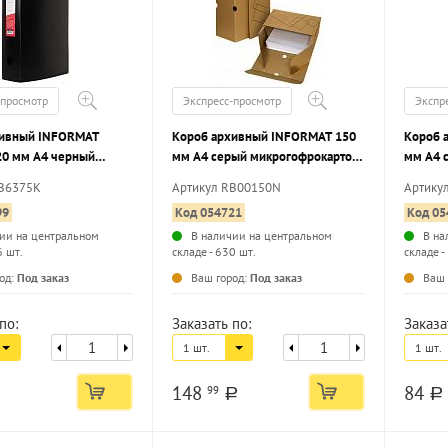
-просмотр
Экспресс-просмотр
Экспр
хивный INFORMAT
Короб архивный INFORMAT 150
Короб 
20 мм А4 черный
мм А4 серый микрогофрокартон
мм А4 
ырубная застежка,
клапан, вместимость до 1400
клапан,
NB6375K
Артикул RB00150N
Артику
ть до 750 листов
листов разобранный
листов
99
Код 054721
Код 05
ии на центральном
В наличии на центральном
В на
6 шт.
складе - 630 шт.
складе -
...
...
од:
Под заказ
Ваш город:
Под заказ
Ваш 
по:
Заказать по:
Заказа
1 шт.
1 шт.
148
84
99
a
a