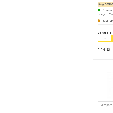
листов ра
Код 0696
В налич
складе - 25
Ваш гор
Заказать 
1 шт.
149
a
Экспресс