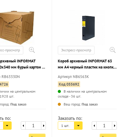
есс-просмотр
Экспресс-просмотр
архивный INFORMAT
Короб архивный INFORMAT 63
0x340 мм бурый картон с
мм А4 черный пластик на кнопке,
й, вместимость до 4
вместимость до 630 листов
л RB63330N
Артикул NB6563K
разобранный
собранный
4726
Код 055692
личии на центральном
В наличии на центральном
 1928 шт.
складе - 36 шт.
...
...
город:
Под заказ
Ваш город:
Под заказ
ть по:
Заказать по:
1 шт.