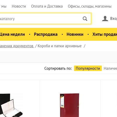
у мы
Новости
Оплата и Доставка
Офисы, склады, магазины
Вхо
Цена недели
Распродажа
Новинки
Хиты прода
анения документов
Короба и папки архивные
Сортировать по:
Популярности
Наличи