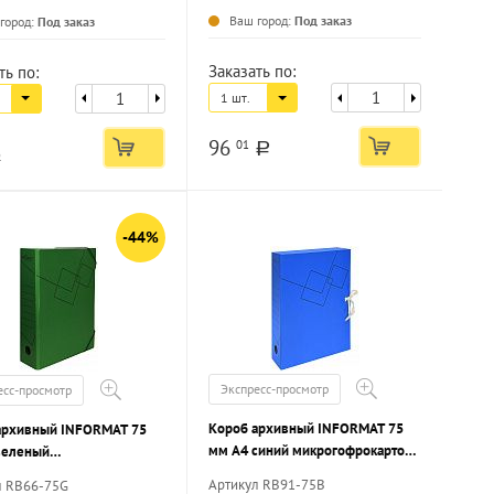
Ваш город:
Под заказ
город:
Под заказ
Заказать по:
ть по:
1 шт.
96
01
a
a
-44%
Экспресс-просмотр
есс-просмотр
Короб архивный INFORMAT 75
архивный INFORMAT 75
мм А4 синий микрогофрокартон,
зеленый
2 завязки, вместимость до 700
офрокартон, резинка,
Артикул RB91-75B
л RB66-75G