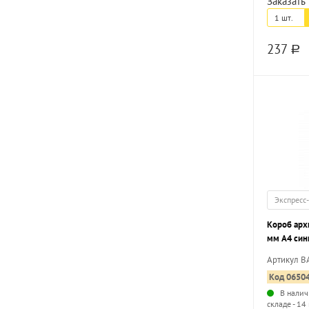
Заказать 
1 шт.
237
a
Экспресс
Короб ар
мм А4 син
завязки, 
Артикул В
листов ра
Код 0650
В налич
складе - 14