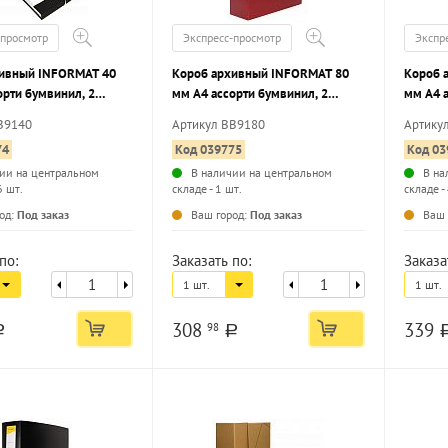
-просмотр
Экспресс-просмотр
Экспр
хивный INFORMAT 40
Короб архивный INFORMAT 80
Короб 
орти бумвинил, 2
мм А4 ассорти бумвинил, 2
мм А4 а
вместимость до 400
завязки, вместимость до 800
завязки
В9140
Артикул ВВ9180
Артику
бранный
листов собранный
листов
74
Код 039775
Код 03
ии на центральном
В наличии на центральном
В на
6 шт.
складе - 1 шт.
складе -
...
...
од:
Под заказ
Ваш город:
Под заказ
Ваш 
по:
Заказать по:
Заказа
1 шт.
1 шт.
308
339
98
a
a