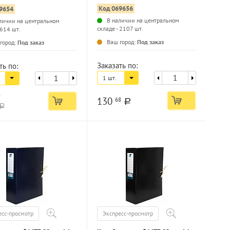
листов разобранный
ость до 700 листов
Код 069656
9654
анный
В наличии на центральном
личии на центральном
складе - 2107 шт.
 614 шт.
...
...
Ваш город:
Под заказ
город:
Под заказ
Заказать по:
ть по:
1 шт.
a
130
68
a
a
есс-просмотр
Экспресс-просмотр