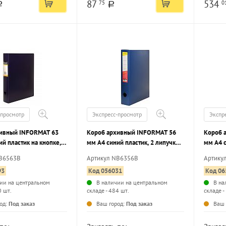
87
534
75
0
a
a
-просмотр
Экспресс-просмотр
Экспр
хивный INFORMAT 63
Короб архивный INFORMAT 56
Короб 
й пластик на кнопке,
мм А4 синий пластик, 2 липучки,
мм А4 
ть до 630 листов
вместимость до 560 листов
завязки
NB6563B
Артикул NB6356B
Артику
й
собранный
листов
93
Код 056031
Код 06
ии на центральном
В наличии на центральном
В на
0 шт.
складе - 484 шт.
складе -
...
...
од:
Под заказ
Ваш город:
Под заказ
Ваш 