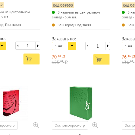
зобранный
вместимость до 700 листов
вместим
52
Код 069653
Код 06
разобранный
разобр
ии на центральном
В наличии на центральном
В на
73 шт.
складе - 536 шт.
складе -
...
...
од:
Под заказ
Ваш город:
Под заказ
Ваш 
по:
Заказать по:
Заказа
1 шт.
1 шт.
70
76
18
16
a
125
136
85
57
a
-просмотр
Экспресс-просмотр
Экспр