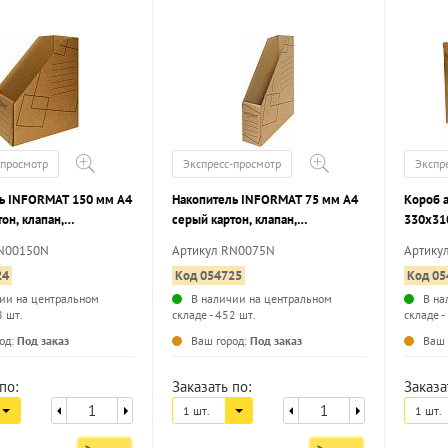
-просмотр
Экспресс-просмотр
Экспр
ь INFORMAT 150 мм А4
Накопитель INFORMAT 75 мм А4
Короб 
он, клапан,
серый картон, клапан,
330x31
ть до 1400 листов
вместимость до 700 листов
крышко
RN00150N
Артикул RN0075N
Артику
ный
разобранный
папок 
24
Код 054725
Код 05
ии на центральном
В наличии на центральном
В на
8 шт.
складе - 452 шт.
складе -
...
...
од:
Под заказ
Ваш город:
Под заказ
Ваш 
по:
Заказать по:
Заказа
1 шт.
1 шт.