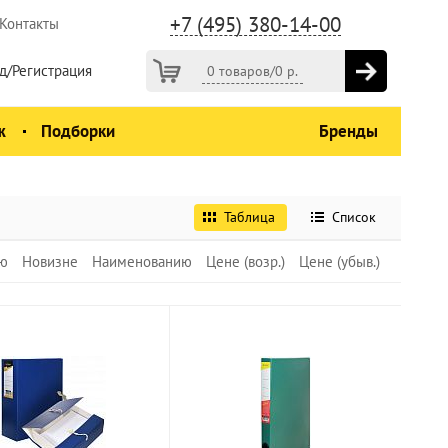
+7 (495) 380-14-00
Контакты
д/Регистрация
0 товаров
/
0
р.
ж
Подборки
Бренды
Таблица
Список
ю
Новизне
Наименованию
Цене (возр.)
Цене (убыв.)