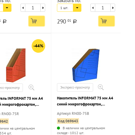
ть по:
Заказать по:
1 шт.
290
1
01
a
a
-44%
Экспресс-просмотр
есс-просмотр
Накопитель INFORMAT 75 мм А4
тель INFORMAT 75 мм А4
синий микрогофрокартон,
й микрогофрокартон,
клапан, вместимость до 700
 вместимость до 700
Артикул RN00-75B
л RN00-75R
листов собранный
 собранный
Код 069643
9642
В наличии на центральном
личии на центральном
складе - 1012 шт.
 554 шт.
...
...