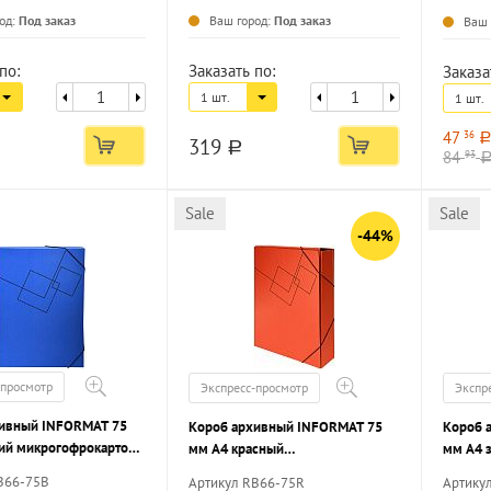
од:
Под заказ
Ваш город:
Под заказ
Ваш 
по:
Заказать по:
Заказа
1 шт.
1 шт.
47
36
a
319
a
84
93
Sale
Sale
-44%
-просмотр
Экспресс-просмотр
Экспр
хивный INFORMAT 75
Короб архивный INFORMAT 75
Короб 
ий микрогофрокартон,
мм А4 красный
мм А4 
вместимость до 700
микрогофрокартон, резинка,
микрог
B66-75B
Артикул RB66-75R
Артику