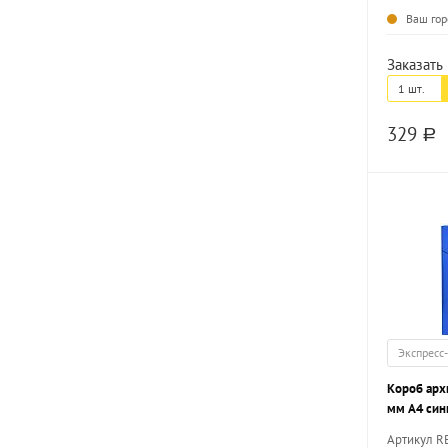
Ваш гор
Заказать 
1 шт.
329
a
Экспресс
Короб ар
мм А4 син
резинка, 
Артикул R