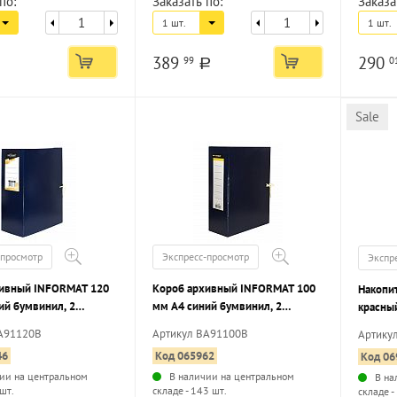
по:
Заказать по:
Заказа
1 шт.
1 шт.
389
290
99
0
a
Sale
-просмотр
Экспресс-просмотр
Экспр
хивный INFORMAT 120
Короб архивный INFORMAT 100
Накопи
ий бумвинил, 2
мм А4 синий бумвинил, 2
красны
вместимость до 120
завязки, вместимость до 100
клапан,
А91120В
Артикул ВА91100В
Артику
зобранный
листов разобранный
листов
46
Код 065962
Код 06
ии на центральном
В наличии на центральном
В на
 шт.
складе - 143 шт.
складе -
...
...