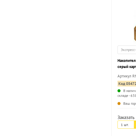
Экспресс
Накопител
серый карт
вместимос
Артикул 
разобран
Код 0547
В налич
складе - 63
Ваш гор
Заказать 
1 шт.