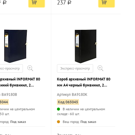
237
1
a
a
есс-просмотр
Экспресс-просмотр
архивный INFORMAT 80
Короб архивный INFORMAT 80
синий бумвинил, 2
мм А4 черный бумвинил, 2
, вместимость до 800
завязки, вместимость до 800
л ВА9180В
Артикул ВА9180К
 разобранный
листов разобранный
5044
Код 065045
личии на центральном
В наличии на центральном
 50 шт.
складе - 60 шт.
...
...
город:
Под заказ
Ваш город:
Под заказ