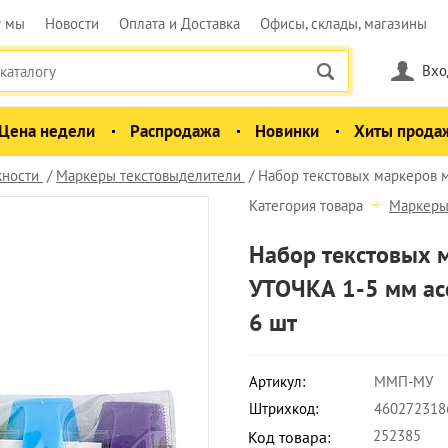
у мы
Новости
Оплата и Доставка
Офисы, склады, магазины
Вхо
Цена недели
Распродажа
Новинки
Хиты прода
ности
Маркеры текстовыделители
Набор текстовых маркеров 
Категория товара
Маркеры
Набор текстовых 
УТОЧКА 1-5 мм ас
6 шт
Артикул:
ММП-МУ
Штрихкод:
460272318
252385
Код товара: