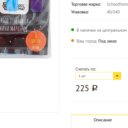
Торговая марка:
Schoolform
Упаковка:
40/240
В наличии на центральном 
Ваш город:
Под заказ
Считать по:
1 шт.
225
a
Увеличить изображение
Описание