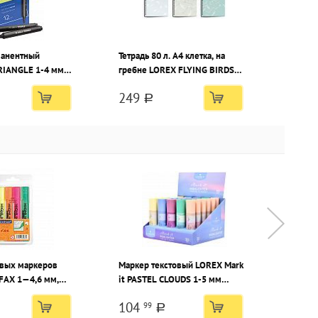
манентный
Тетрадь 80 л. А4 клетка, на
RIANGLE 1-4 мм
гребне LOREX FLYING BIRDS
глый наконечник
офсет, мелованный картон,
249
матовая ламинация, эмбоссинг,
a
запечатка форзаца
овых маркеров
Маркер текстовый LOREX Mark
Набор 
FAX 1—4,6 мм,
it PASTEL CLOUDS 1-5 мм
LOREX 
шенный 4 цвета
ассорти пастель, скошенный
ассорт
104
268
99
шт
a