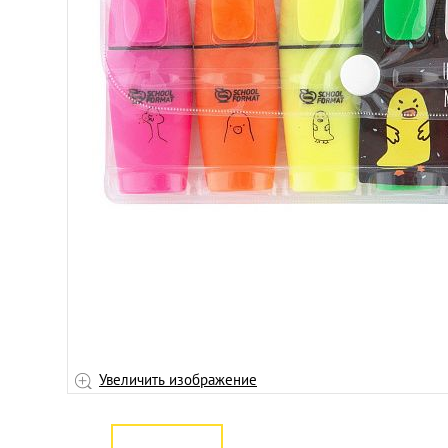
личить
Увеличить изображение