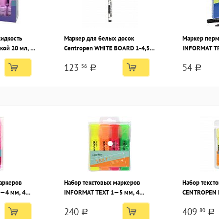
идкость
Маркер для белых досок
Маркер пер
кой 20 мл, на
Centropen WHITE BOARD 1-4,5
INFORMAT T
ля
мм черный, скошенный
черный, кру
123
54
56
наконечник
a
a
аркеров
Набор текстовых маркеров
Набор текст
—4 мм, 4
INFORMAT TEXT 1—5 мм, 4
CENTROPEN 
цвета, скошенный
ассорти ско
240
409
80
a
a