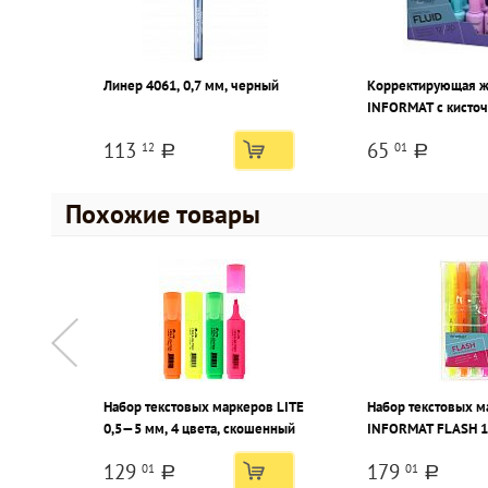
Линер 4061, 0,7 мм, черный
Корректирующая ж
INFORMAT с кисточ
основе растворите
113
65
12
01
a
a
Похожие товары
Набор текстовых маркеров LITE
Набор текстовых м
0,5—5 мм, 4 цвета, скошенный
INFORMAT FLASH 1
цвета, скошенный
129
179
01
01
a
a