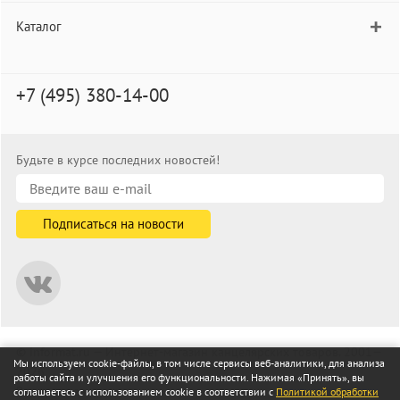
Каталог
+7 (495) 380-14-00
Будьте в курсе последних новостей!
© informat.ru — Интернет-магазин канцелярских товаров. 2001—
Мы используем cookie-файлы, в том числе сервисы веб-аналитики, для анализа
2026
работы сайта и улучшения его функциональности. Нажимая «Принять», вы
Все права защищены
соглашаетесь с использованием cookie в соответствии с
Политикой обработки