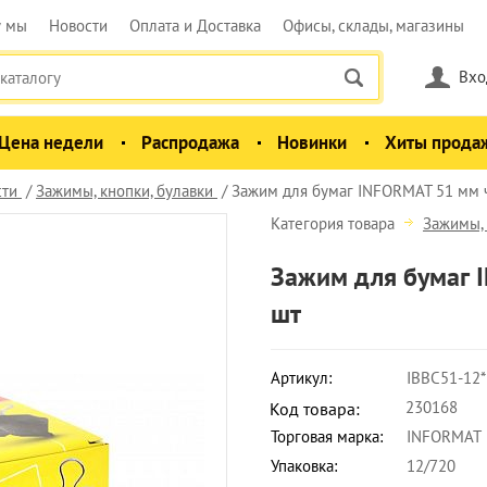
у мы
Новости
Оплата и Доставка
Офисы, склады, магазины
Вхо
Цена недели
Распродажа
Новинки
Хиты прода
сти
Зажимы, кнопки, булавки
Зажим для бумаг INFORMAT 51 мм ч
Категория товара
Зажимы, 
Зажим для бумаг 
шт
Артикул:
IBBC51-12*
230168
Код товара:
Торговая марка:
INFORMAT
Упаковка:
12/720