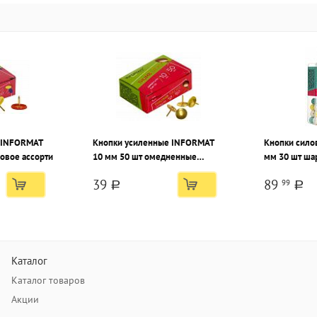
 INFORMAT
Кнопки усиленные INFORMAT
Кнопки сило
ловое ассорти
10 мм 50 шт омедненные
мм 30 шт ша
золотые
ассорти
39
89
99
a
a
Каталог
Каталог товаров
Акции