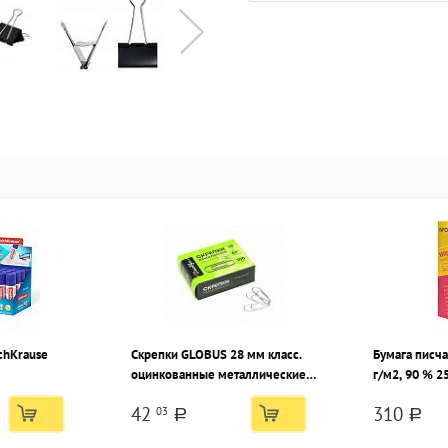
chKrause
Скрепки GLOBUS 28 мм класс.
Бумага писч
оцинкованные металлические,
г/м2, 90 % 25
картонная упаковка 100 шт
42
310
03
a
a