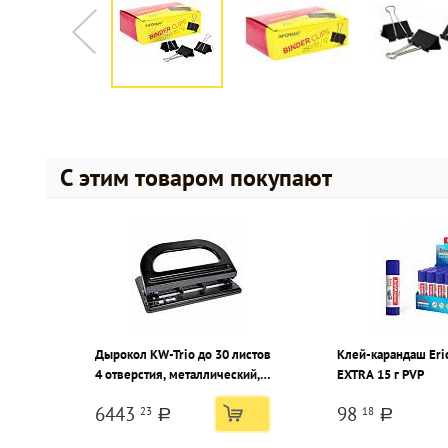
С этим товаром покупают
Дырокол KW-Trio до 30 листов
Клей-карандаш Eri
4 отверстия, металлический,
EXTRA 15 г PVP
черный с линейкой форматов
6443
98
23
18
a
a