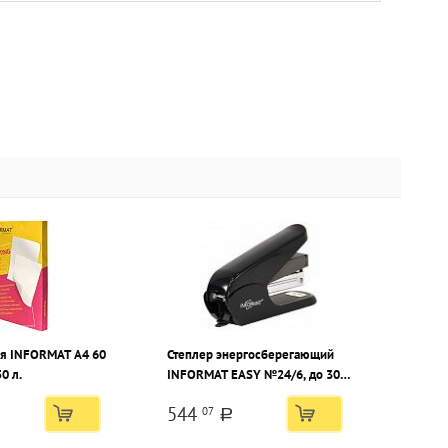
ая INFORMAT А4 60
Степлер энергосберегающий
0 л.
INFORMAT EASY №24/6, до 30
листов, пластик, черный
544
07
a