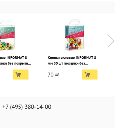
вые INFORMAT 8
Кнопки силовые INFORMAT 8
Кнопк
рики без покрытия
мм 30 шт гвоздики без
11 мм
покрытия ассорти
металл
70
33
99
a
+7 (495) 380-14-00