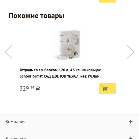
Похожие товары
Тетрадь со см.блоком 120 л. А5 кл. на кольцах
Т
Schoolformat САД ЦВЕТОВ тв.обл. нет, гл.лам.
к
t
329
99
a
Компания
Как купить