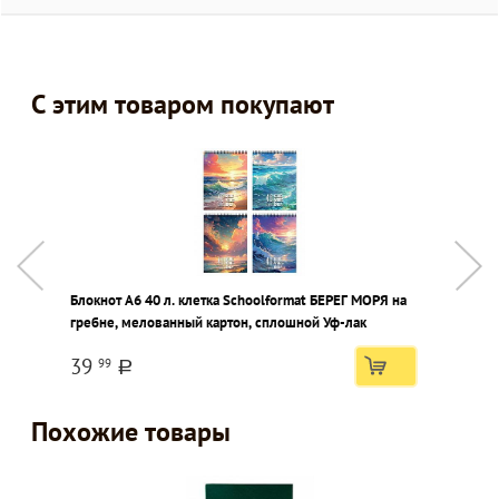
С этим товаром покупают
Блокнот А6 40 л. клетка Schoolformat БЕРЕГ МОРЯ на
Р
гребне, мелованный картон, сплошной Уф-лак
с
39
99
a
Похожие товары