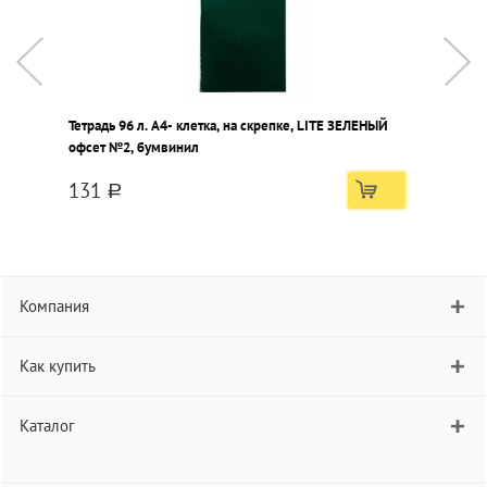
Тетрадь 96 л. А4- клетка, на скрепке, LITE ЗЕЛЕНЫЙ
Т
офсет №2, бумвинил
№
131
a
Компания
Как купить
Каталог