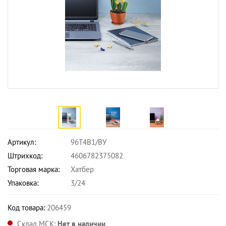
Артикул:
96Т4В1/ВУ
Штрихкод:
4606782375082
Торговая марка:
Хатбер
Упаковка:
3/24
Код товара:
206459
Склад МСК:
Нет в наличии