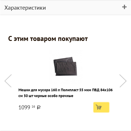
Характеристики
С этим товаром покупают
Мешки для мусора 160 л Полипласт 55 мкм ПВД 84х106
Г
см 50 шт черные особо прочные
1099
16
a