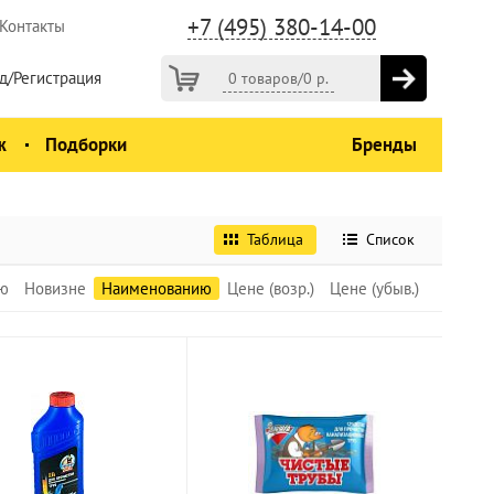
+7 (495) 380-14-00
Контакты
д/Регистрация
0 товаров
/
0
р.
ж
Подборки
Бренды
Таблица
Список
ю
Новизне
Наименованию
Цене (возр.)
Цене (убыв.)