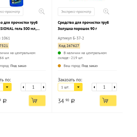
есс-просмотр
Экспресс-просмотр
о для прочистки труб
Средство для прочистки труб
SIONAL гель 500 мл,
Золушка порошок 90 г
ктериальный
л 1061
Артикул Б-37-2
7521
Код 267627
личии на центральном
В наличии на центральном
 66 шт.
складе - 219 шт.
...
...
город:
Под заказ
Ваш город:
Под заказ
ть по:
Заказать по:
1 шт.
34
9
90
a
a