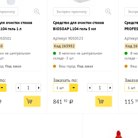
-просмотр
Экспресс-просмотр
Экспр
для очистки стоков
Средство для очистки стоков
Средств
104 гель 1 л
BIOSOAP L104 гель 5 мл
PROFES
антиба
050501
Артикул 9050523
Артику
45
Код 263952
Код 26
ии на центральном
В наличии на центральном
В на
шт.
складе - 3 шт.
складе -
...
...
од:
Под заказ
Ваш город:
Под заказ
Ваш 
по:
Заказать по:
Заказа
1 шт.
1 шт.
841
115
92
5
a
a