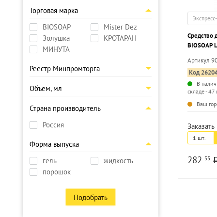
Торговая марка
Экспресс
BIOSOAP
Mister Dez
Средство 
Золушка
КРОТАРАН
BIOSOAP L
МИНУТА
Артикул 9
Реестр Минпромторга
Код 2620
В налич
Объем, мл
складе - 47 
Ваш гор
Страна производитель
Россия
Заказать 
1 шт.
Форма выпуска
282
53
гель
жидкость
порошок
Подобрать