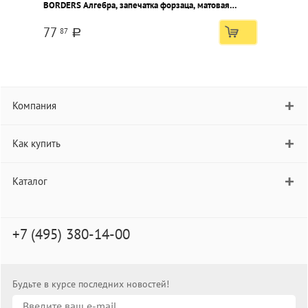
BORDERS Алгебра, запечатка форзаца, матовая
Г
ламинация, эмбоссинг
в
77
87
a
Компания
Как купить
Каталог
+7 (495) 380-14-00
Будьте в курсе последних новостей!