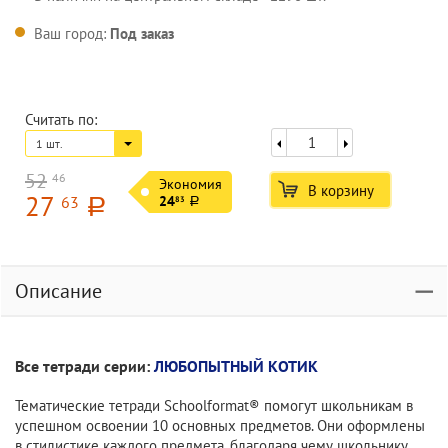
Ваш город:
Под заказ
Считать по:
1 шт.
52
46
Экономия
В корзину
27
63
24
83
a
a
Описание
Все тетради серии:
ЛЮБОПЫТНЫЙ КОТИК
Тематические тетради Schoolformat® помогут школьникам в
успешном освоении 10 основных предметов. Они оформлены
в стилистике каждого предмета, благодаря чему школьнику