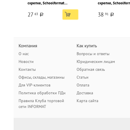
скрепке, Schoolformat
скрепке, Schoolfor
ЛЮБОПЫТНЫЙ КОТИК
НАТУРАЛЬНЫЙ ГРА
27
38
63
91
Геометрия мелованный картон,
Геометрия мелован
a
a
ВД-лак
матовая ламинация
Компания
Как купить
О нас
Вопросы и ответы
Новости
Юридическим лицам
Контакты
Обратная связь
Офисы, склады, магазины
Статьи
Для VIP-клиентов
Оплата
Политика обработки ПДн
Доставка
Правила Клуба торговой
Карта сайта
сети INFORMAT