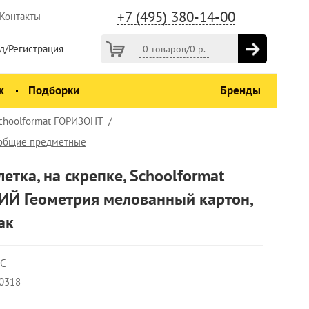
+7 (495) 380-14-00
Контакты
д/Регистрация
0 товаров
/
0
р.
ж
Подборки
Бренды
 Schoolformat ГОРИЗОНТ
 общие предметные
летка, на скрепке, Schoolformat
Й Геометрия мелованный картон,
ак
ГС
0318