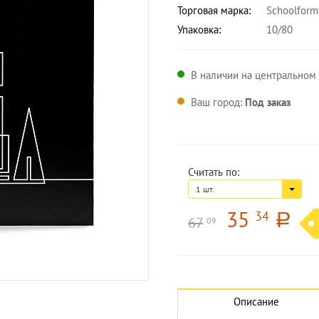
Торговая марка:
Schoolform
Упаковка:
10/80
В наличии на центральном 
Ваш город:
Под заказ
Считать по:
1 шт.
35
34
a
67
09
Увеличить изображение
Описание