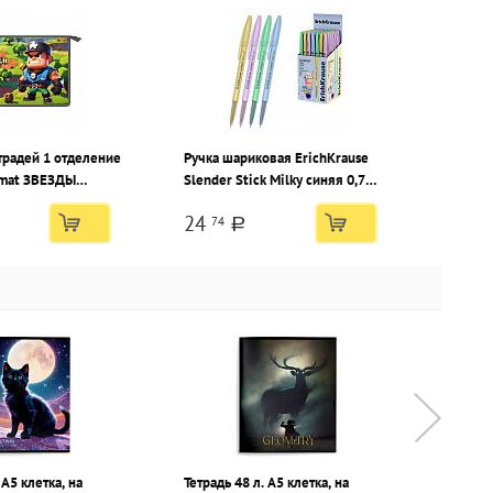
традей 1 отделение
Ручка шариковая ErichKrause
rmat ЗВЕЗДЫ
Slender Stick Milky синяя 0,7
ая, молния,
мм, ассорти круглый корпус,
24
74
иэстер, для
глянцевое покрытие,
a
игольчатый наконечник
 А5 клетка, на
Тетрадь 48 л. А5 клетка, на
Тетрадь