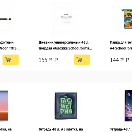
афитный
Дневник универсальный 48 л.
Папка для те
-Noor TOISON
твердая обложка Schoolformat
А4 Schoolfo
енный,
БЕЛЫЙ переплетный картон,
ДРАКИ зелен
155
144
01
29
тонная
матовая ламинация
пластик, пол
a
a
мальчиков
етка, на
Тетрадь 48 л. А5 клетка, на
Тетрадь 48 л.