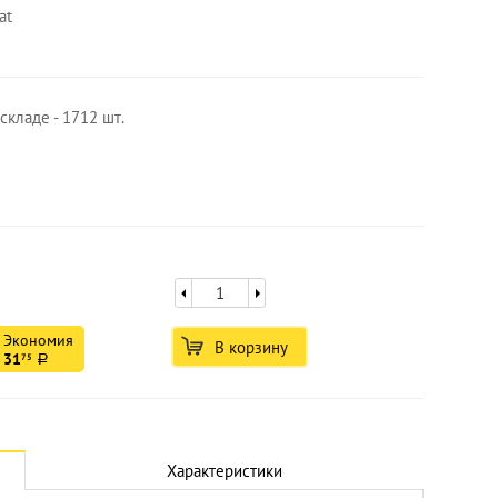
at
складе - 1712 шт.
Экономия
В корзину
31
75
a
Увеличить
Характеристики