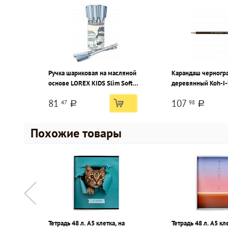
Ручка шариковая на масляной
Карандаш черногр
основе LOREX KIDS Slim Soft
деревянный Koh-I
Grip синий 0,5 мм ассорти кругл.
D`OR 1900 В заточ
81
107
47
98
корп. ultra-soft touch грип
шестигранный, кар
a
a
игольчатый наконечник
коробка
Похожие товары
Тетрадь 48 л. А5 клетка, на
Тетрадь 48 л. А5 кл