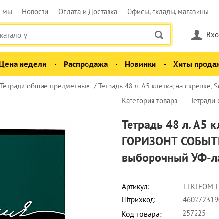
у мы
Новости
Оплата и Доставка
Офисы, склады, магазины
Вхо
Цена недели
Распродажа
Новинки
Хиты прода
Тетради общие предметные
Тетрадь 48 л. А5 клетка, на скрепке,
Категория товара
Тетради
Тетрадь 48 л. А5 к
ГОРИЗОНТ СОБЫТИ
выборочный УФ-л
Артикул:
ТТКГЕОМ-
Штрихкод:
460272319
257225
Код товара: