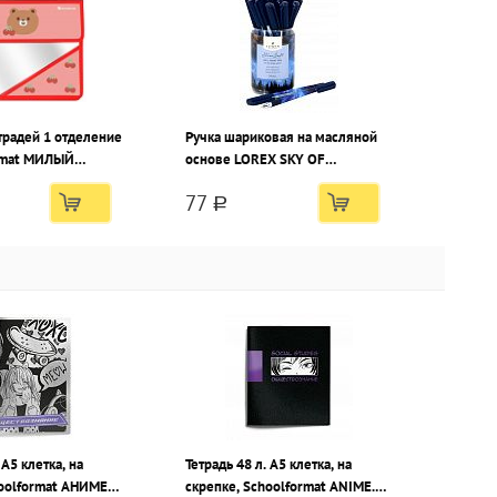
традей 1 отделение
Ручка шариковая на масляной
rmat МИЛЫЙ
основе LOREX SKY OF
 розовая, клапан
STARS.NIGHT Slim Soft синяя 0,5
77
пластик, для
мм, синий круглый корпус,
a
покрытие ultra-soft touch,
игольчатый наконечник
 А5 клетка, на
Тетрадь 48 л. А5 клетка, на
hoolformat АНИМЕ
скрепке, Schoolformat ANIME.