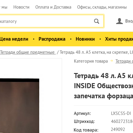
у мы
Новости
Оплата и Доставка
Офисы, склады, магазины
Вхо
Цена недели
Распродажа
Новинки
Хиты прода
Тетради общие предметные
Тетрадь 48 л. А5 клетка, на скрепке
Категория товара
Тетради
Тетрадь 48 л. А5 
INSIDE Обществоз
запечатка форзаца
Артикул:
LXSCSS-DI
Штрихкод:
460272318
249092
Код товара: