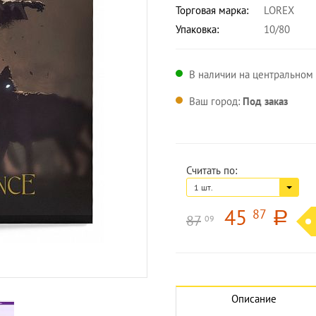
Торговая марка:
LOREX
Упаковка:
10/80
В наличии на центральном 
Ваш город:
Под заказ
Считать по:
1 шт.
45
87
a
87
09
Увеличить изображение
Описание