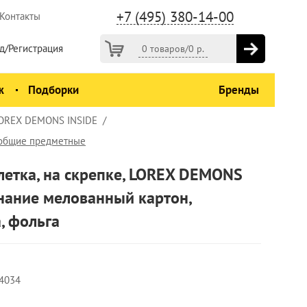
+7 (495) 380-14-00
Контакты
д/Регистрация
0 товаров
/
0
р.
ж
Подборки
Бренды
, LOREX DEMONS INSIDE
 общие предметные
клетка, на скрепке, LOREX DEMONS
нание мелованный картон,
, фольга
4034