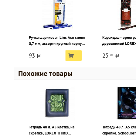
Ручка шариковая Linc Axo синяя
Карандаш черногр
0,7 мм, ассорти круглый корпус,
деревянный LOREX
грип, игольчатый наконечник
BLACK WOOD HEAR
93
25
01
НВ заточенный, тр
a
a
принт на корпусе, т
Похожие товары
Тетрадь 48 л. А5 клетка, на
Тетрадь 48 л. А5 кл
скрепке, LOREX THIRD
скрепке, Schoolfor