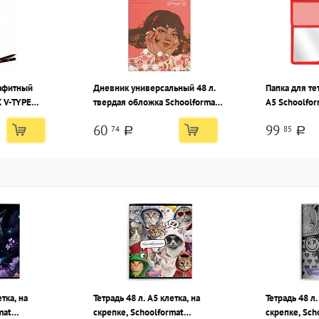
афитный
Дневник универсальный 48 л.
Папка для те
 V-TYPE
твердая обложка Schoolformat
А5 Schoolfo
T GLIMPSE
МИЛАЯ ДЕВУШКА переплетный
МЕДВЕЖОНОК
60
99
74
85
ехгранный,
картон, матовая ламинация
на липучке, 
a
a
убус
девочек
етка, на
Тетрадь 48 л. А5 клетка, на
Тетрадь 48 л.
mat
скрепке, Schoolformat
скрепке, Sc