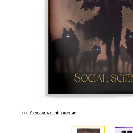
ображение
Увеличить изображение