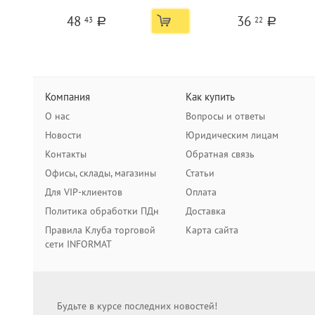
DIMENSION Обществознание
КОСМОКОТИК Обще
48
36
43
22
мелованный картон, запечатка
мелованный картон
a
a
форзаца
форзаца, глиттер
Компания
Как купить
О нас
Вопросы и ответы
Новости
Юридическим лицам
Контакты
Обратная связь
Офисы, склады, магазины
Статьи
Для VIP-клиентов
Оплата
Политика обработки ПДн
Доставка
Правила Клуба торговой
Карта сайта
сети INFORMAT
Будьте в курсе последних новостей!