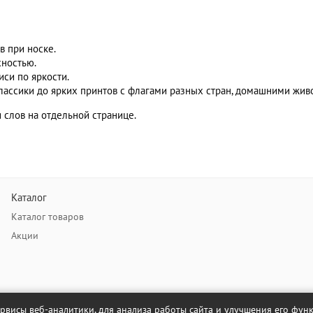
в при носке.
хностью.
иси по яркости.
ассики до ярких принтов с флагами разных стран, домашними жив
 слов на отдельной странице.
Каталог
Каталог товаров
Акции
ервисы веб-аналитики, для анализа работы сайта и улучшения его фу