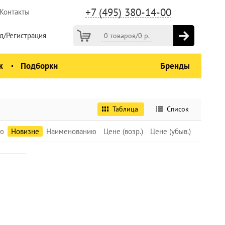
+7 (495) 380-14-00
Контакты
д/Регистрация
0 товаров
/
0
р.
ж
Подборки
Бренды
Таблица
Список
ю
Новизне
Наименованию
Цене (возр.)
Цене (убыв.)