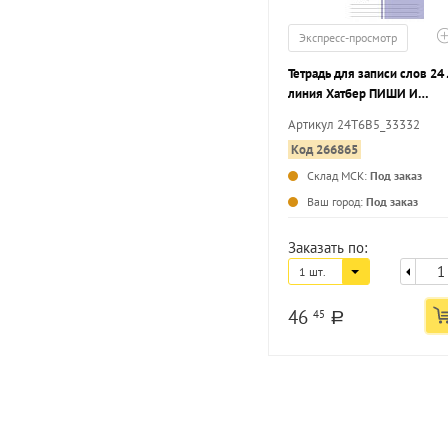
Экспресс-просмотр
Тетрадь для записи слов 24 
линия Хатбер ПИШИ И
ЗАПОМИНАЙ мелованный
Артикул 24Т6В5_33332
картон, на скрепке
Код 266865
Склад МСК:
Под заказ
Ваш город:
Под заказ
Заказать по:
1 шт.
46
45
a