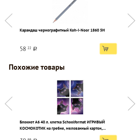
Карандаш чернографитный Koh-I-Noor 1860 5Н
К
1
к
58
22
a
Похожие товары
Блокнот А6 40 л. клетка Schoolformat ИГРИВЫЙ
Б
КОСМОКОТИК на гребне, мелованный картон,
н
сплошной Уф-лак
99