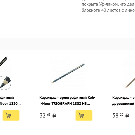
покрыта Уф-лаком, что де
блокноте 40 листов с лино
афитный
Карандаш чернографитный Koh-
Карандаш ч
Noor 1820
I-Noor TRIOGRAPH 1802 НВ
деревянный 
стигранный,
серый
НВ заточенн
32
58
65
22
картонная к
a
a