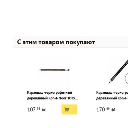
С этим товаром покупают
Карандаш чернографитный
Карандаш черногр
деревянный Koh-I-Noor TOISON
деревянный Koh-I-
D`OR 1900 6В заточенный,
8В заточенный, ше
107
170
98
69
шестигранный, картонная
картонная коробка
a
a
коробка