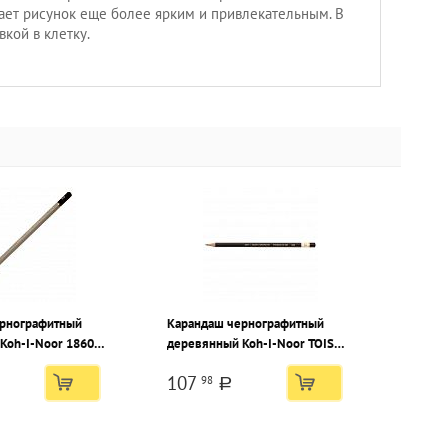
лает рисунок еще более ярким и привлекательным. В
вкой в клетку.
ернографитный
Карандаш чернографитный
Koh-I-Noor 1860
деревянный Koh-I-Noor TOISON
ый, шестигранный,
D`OR 1900 8Н заточенный,
107
98
оробка
шестигранный, картонная
a
коробка