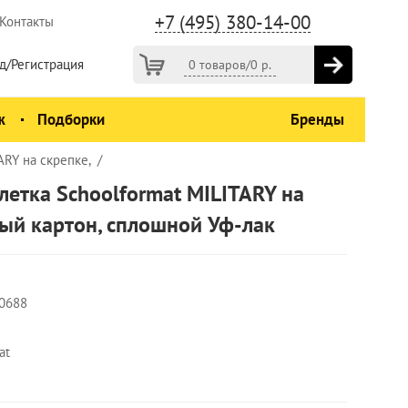
+7 (495) 380-14-00
Контакты
д/Регистрация
0 товаров
/
0
р.
ж
Подборки
Бренды
ARY на скрепке,
клетка Schoolformat MILITARY на
ый картон, сплошной Уф-лак
0688
at