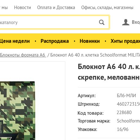
у мы
Новости
Оплата и Доставка
Офисы, склады, магазины
Вхо
Цена недели
Распродажа
Новинки
Хиты прода
Блокноты формата А6
Блокнот А6 40 л. клетка Schoolformat MILIT
Блокнот А6 40 л. 
скрепке, мелованн
Артикул:
БЛ6-МЛИ
Штрихкод:
460272315
228680
Код товара:
Торговая марка:
Schoolform
Упаковка:
16/96