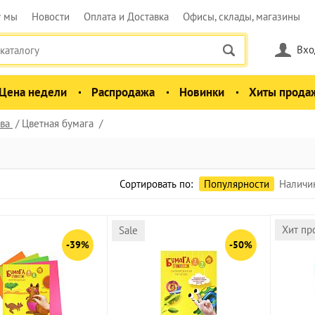
у мы
Новости
Оплата и Доставка
Офисы, склады, магазины
Вхо
Цена недели
Распродажа
Новинки
Хиты прода
ва
Цветная бумага
Сортировать по:
Популярности
Наличи
Хит пр
Sale
-39%
-50%