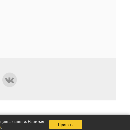
нкциональности. Нажимая
Принять
х
.