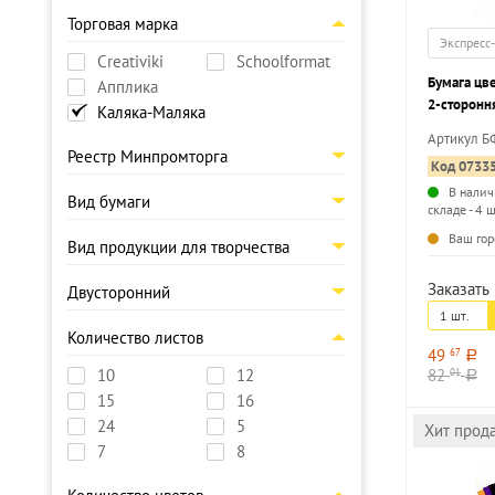
Торговая марка
Экспресс
Creativiki
Schoolformat
Бумага цв
Апплика
2-сторонн
Каляка-Маляка
Маляка А4,
Артикул 
м2 в папке
Реестр Минпромторга
Код 0733
В налич
Вид бумаги
складе - 4 ш
Ваш гор
Вид продукции для творчества
Заказать 
Двусторонний
1 шт.
Количество листов
49
67
a
82
10
12
01
a
15
16
24
5
Хит прод
7
8