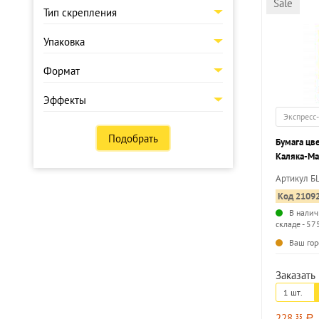
Sale
Тип скрепления
Упаковка
Формат
Эффекты
Экспресс
Подобрать
Бумага цв
Каляка-Ма
цветов А4
Артикул 
Код 2109
В налич
складе - 57
Ваш гор
Заказать 
1 шт.
228
35
a