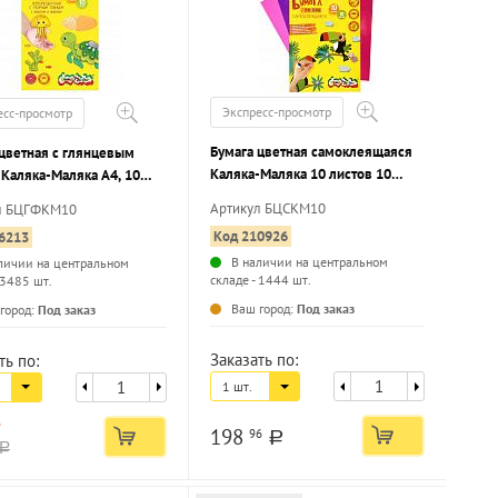
Экспресс-просмотр
есс-просмотр
Бумага цветная самоклеящаяся
 цветная с глянцевым
Каляка-Маляка 10 листов 10
 Каляка-Маляка А4, 10
цветов А4 210х297 мм в папке
сцентных цветов с
Артикул БЦСКМ10
л БЦГФКМ10
 и серебром 10 листов,
Код 210926
6213
2 в папке
В наличии на центральном
личии на центральном
складе - 1444 шт.
 3485 шт.
...
...
Ваш город:
Под заказ
город:
Под заказ
Заказать по:
ть по:
1 шт.
a
198
96
a
a