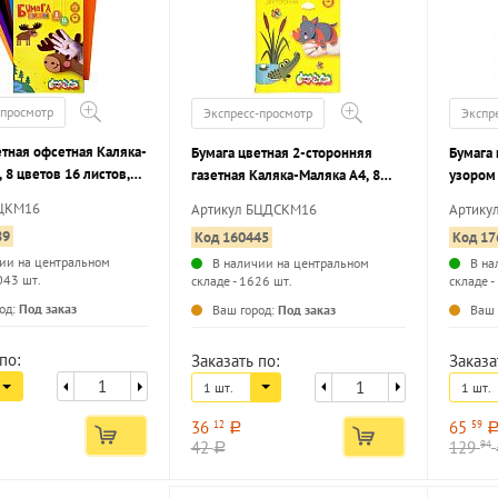
-просмотр
Экспресс-просмотр
Экспр
етная офсетная Каляка-
Бумага цветная 2-сторонняя
Бумага
 8 цветов 16 листов,
газетная Каляка-Маляка А4, 8
узором
папке 3+
цветов 16 листов, 50 г/м2 на
флуоре
БЦКМ16
Артикул БЦДСКМ16
Артику
скрепке 3+
золотом
89
Код 160445
Код 17
170 г/м
ии на центральном
В наличии на центральном
В на
043 шт.
складе - 1626 шт.
складе -
...
...
од:
Под заказ
Ваш город:
Под заказ
Ваш 
по:
Заказать по:
Заказа
1 шт.
1 шт.
36
65
12
59
a
42
129
94
a