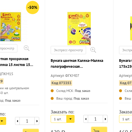
-50%
-просмотр
Экспресс-просмотр
Экспр
етная прозрачная
Бумага цветная Каляка-Маляка
Бумага
ляка 15 листов 15
голографическая
175х25
 210х297 мм в папке
ламинированная (металлик) 7
БЦПКМ15
Артикул ФГКМ07
Артику
листов, 7 цветов, A4 (194*285) в
29
Код 073353
Код 07
папке
ии на центральном
Склад МСК:
Под заказ
Скл
50 шт.
...
...
Ваш город:
Под заказ
Ваш 
од:
Под заказ
Заказать по:
Заказа
по:
1 шт.
1 шт.