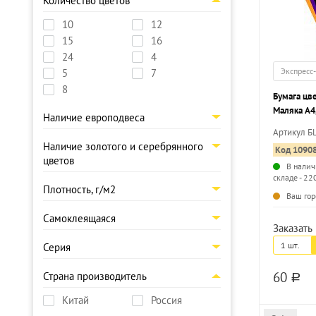
Количество цветов
10
12
15
16
24
4
Экспресс
5
7
8
Бумага цв
Маляка А4,
Наличие европодвеса
70 г/м2 в 
Артикул 
Наличие золотого и серебрянного
Код 1090
цветов
В налич
складе - 22
Плотность, г/м2
Ваш гор
Самоклеящаяся
Заказать 
1 шт.
Серия
60
Страна производитель
a
Китай
Россия