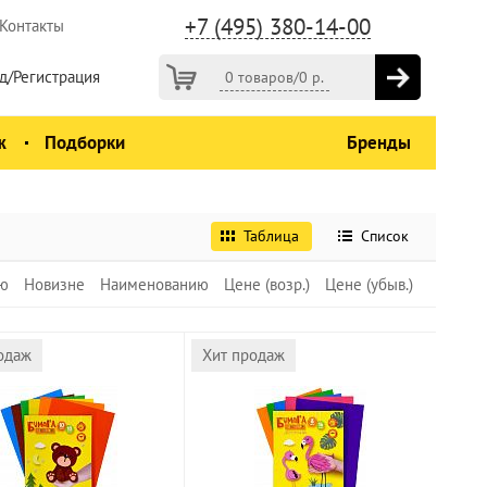
+7 (495) 380-14-00
Контакты
д/Регистрация
0 товаров
/
0
р.
ж
Подборки
Бренды
Таблица
Список
ю
Новизне
Наименованию
Цене (возр.)
Цене (убыв.)
одаж
Хит продаж