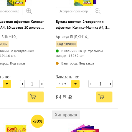
есс-просмотр
Экспресс-просмотр
цветная офсетная Каляка-
Бумага цветная 2-сторонняя
А4, 10 цветов 10 листов,
офсетная Каляка-Маляка А4, 8
 в папке 3+
цветов 16 листов, 75 г/м2 в
л БЦКМ10_
Артикул БЦДКМ16_
папке 3+
9087
Код 109088
личии на центральном
В наличии на центральном
 19116 шт.
складе - 15262 шт.
...
...
город:
Под заказ
Ваш город:
Под заказ
ть по:
Заказать по:
1 шт.
84
98
a
Хит продаж
-50%