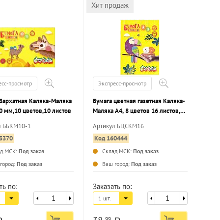
Хит продаж
есс-просмотр
Экспресс-просмотр
 бархатная Каляка-Маляка
Бумага цветная газетная Каляка-
0 мм,10 цветов,10 листов
Маляка А4, 8 цветов 16 листов,
50 г/м2 на скрепке
л ББКМ10-1
Артикул БЦСКМ16
3370
Код 160444
ад МСК:
Под заказ
Склад МСК:
Под заказ
...
...
город:
Под заказ
Ваш город:
Под заказ
ть по:
Заказать по:
1 шт.
99