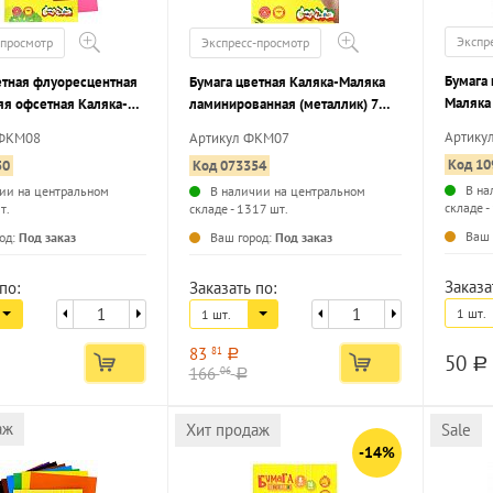
Экспр
-просмотр
Экспресс-просмотр
Бумага 
етная флуоресцентная
Бумага цветная Каляка-Маляка
Маляка 
яя офсетная Каляка-
ламинированная (металлик) 7
70 г/м2
 4 цвета 8 листов, 80 г/
листов, 7 цветов, A4 (194*285) в
Артику
БФКМ08
Артикул ФКМ07
 3+
папке
Код 10
50
Код 073354
В на
ии на центральном
В наличии на центральном
складе -
т.
складе - 1317 шт.
...
...
Ваш 
од:
Под заказ
Ваш город:
Под заказ
Заказа
по:
Заказать по:
1 шт.
1 шт.
83
81
a
50
a
166
06
a
аж
Хит продаж
Sale
-14%