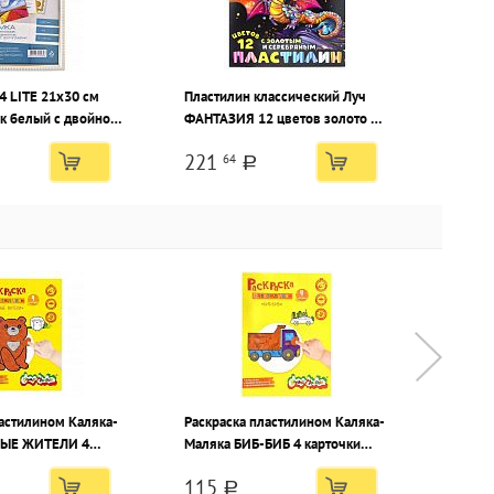
4 LITE 21х30 см
Пластилин классический Луч
ик белый с двойной
ФАНТАЗИЯ 12 цветов золото и
ставка стекло
серебро 230 г ассорти, со
221
64
стеком
a
ластилином Каляка-
Раскраска пластилином Каляка-
Раскра
НЫЕ ЖИТЕЛИ 4
Маляка БИБ-БИБ 4 карточки
Маля
7х210 мм в папке
297х210 мм в папке
4 карт
115
115
a