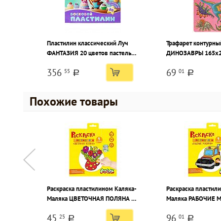
Пластилин классический Луч
Трафарет контурны
ФАНТАЗИЯ 20 цветов пастель
ДИНОЗАВРЫ 165х2
300 г ассорти, со стеком
пластик
356
69
55
01
a
a
Похожие товары
Раскраска пластилином Каляка-
Раскраска пластил
Маляка ЦВЕТОЧНАЯ ПОЛЯНА 4
Маляка РАБОЧИЕ 
карточки 200х200 мм в папке-
карточки 200х200 
45
96
25
01
конверте с европодвесом
конверте с европо
a
a