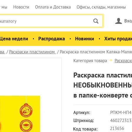
у мы
Новости
Оплата и Доставка
Офисы, склады, магазины
Вхо
Цена недели
Распродажа
Новинки
Хиты прода
ва
Раскраски пластилином
Раскраска пластилином Каляка-М
Категория товара
Раскрас
Раскраска пласти
НЕОБЫКНОВЕННЫЕ
в папке-конверте 
Артикул:
РПКМ-НП4
Штрихкод:
460272313
213656
Код товара: