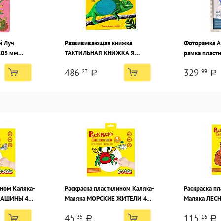
й Луч
Развививающая книжка
Фоторамка А
05 мм
ТАКТИЛЬНАЯ КНИЖКА Я
рамка пласт
ПОЗНАЮ ЖИВОТНЫЙ МИР 7БЦ
позолотой, в
486
329
23
99
a
a
ином Каляка-
Раскраска пластилином Каляка-
Раскраска п
МАШИНЫ 4
Маляка МОРСКИЕ ЖИТЕЛИ 4
Маляка ЛЕС
мм в папке-
карточки 200х200 мм в папке-
карточки 29
45
115
35
16
двесом
конверте с европодвесом
a
a