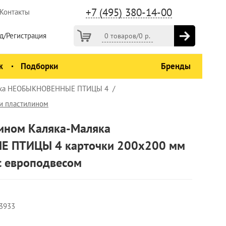
+7 (495) 380-14-00
Контакты
д/Регистрация
0 товаров
/
0
р.
ж
Подборки
Бренды
аляка НЕОБЫКНОВЕННЫЕ ПТИЦЫ 4
ки пластилином
лином Каляка-Маляка
 ПТИЦЫ 4 карточки 200х200 мм
с европодвесом
3933