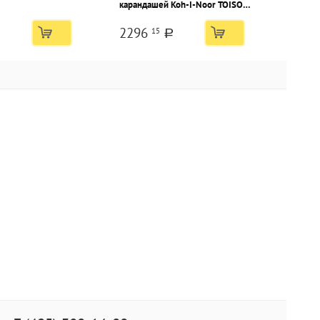
карандашей Koh-I-Noor TOISON
D`OR 1902 ART 12 шт 8В-8Н
2296
15
a