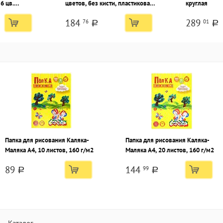
6 цв.
цветов, без кисти, пластиковая
круглая
картонная
упаковка с европодвесом
184
289
76
01
a
a
Папка для рисования Каляка-
Папка для рисования Каляка-
Маляка А4, 10 листов, 160 г/м2
Маляка А4, 20 листов, 160 г/м2
89
144
99
a
a