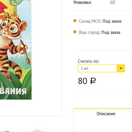
Упаковка:
60
Склад МСК:
Под заказ
Ваш город:
Под заказ
Считать по:
1 шт.
80
a
Увеличить изображение
Описание