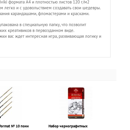
iviki формата А4 и плотностью листов 120 г/м2
 легко и с удовольствием создавать свои шедевры.
вания карандашами, фломастерами и красками.
 упакована в специальную папку, что позволит
ких креативиков в первозданном виде.
жки вас ждет интересная игра, развивающая логику и
format № 10 пони
Набор чернографитных