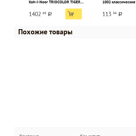
Koh-I-Noor TRIOCOLOR TIGER
1002 классические 
24 цв. трехгранные,
легкосмываемые, 
1402
113
49
94
деревянные, в картонной
упаковка
a
a
упаковке
Похожие товары