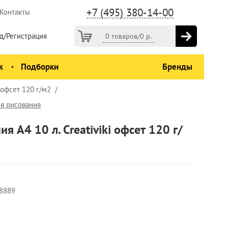
+7 (495) 380-14-00
Контакты
д/Регистрация
0 товаров
/
0
р.
ж
Подборки
Бренды
 офсет 120 г/м2
я рисования
я А4 10 л. Creativiki офсет 120 г/
8889