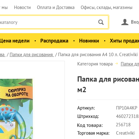
у мы
Новости
Оплата и Доставка
Офисы, склады, магазины
Вхо
Цена недели
Распродажа
Новинки
Хиты прода
ва
Папки для рисования
Папка для рисования А4 10 л. Creativiki
Категория товара
Папки дл
Папка для рисовани
м2
Артикул:
ПР10А4КР
Штрихкод:
460272318
256718
Код товара:
Торговая марка:
Creativiki