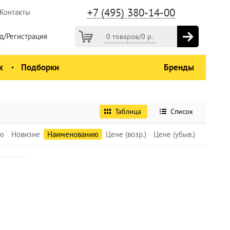
+7 (495) 380-14-00
Контакты
д/Регистрация
0 товаров
/
0
р.
ж
Подборки
Бренды
Таблица
Список
ю
Новизне
Наименованию
Цене (возр.)
Цене (убыв.)