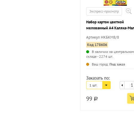
Экспресс-просмотр
Набор картон цветной
мелованный А4 Каляка-Мал
8 цветов 8 листов, 210 г/м2,
Артикул НКБКМ8/8
сторонняя цветная бумага, 
Код 178606
цветов 8 листов, 80г/м2 , в
папке-конверте
В наличии на центральном
складе - 2274 шт.
Ваш город:
Под заказ
Заказать по:
1 шт.
99
a